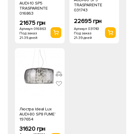
AUDI-10 SP5
TRASPARENTE
TRASPARENTE
031743
016863
22695 грн
21675 грн
Артикул 031743
Артикул 016863
Под заказ
Под заказ
21-39 дней
21-39 дней
Люстра Ideal Lux
AUDI-80 SP8 FUME'
197654
31620 грн