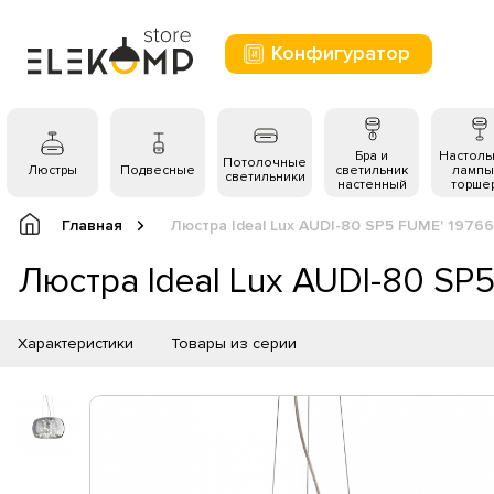
Конфигуратор
Бра и
Настол
Потолочные
Люстры
Подвесные
светильник
лампы
светильники
настенный
торше
Главная
Люстра Ideal Lux AUDI-80 SP5 FUME' 19766
Люстра Ideal Lux AUDI-80 SP
Характеристики
Товары из серии