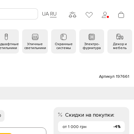
UA
RU
ндшафтные
Уличные
Охранные
Электро-
Декор и
етильники
светильники
системы
фурнитура
мебель
Артикул 197661
Скидки на покупки:
0
от 1 000 грн
-4%