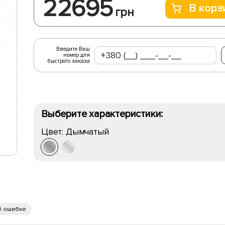
22695
В корз
грн
Введите Ваш
номер для
быстрого заказа
Выберите характеристики:
Цвет:
Дымчатый
б ошибке