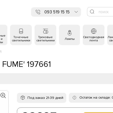
093 519 15 15
ьные
Точечные
Трековые
Светодиодная
Ла
 и
Лампы
светильники
светильники
лента
св
ры
1
5 FUME' 197661
Остаток на складе: 
Под заказ 21-39 дней