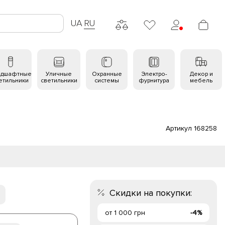
UA
RU
ндшафтные
Уличные
Охранные
Электро-
Декор и
етильники
светильники
системы
фурнитура
мебель
Артикул 168258
Скидки на покупки:
от 1 000 грн
-4%