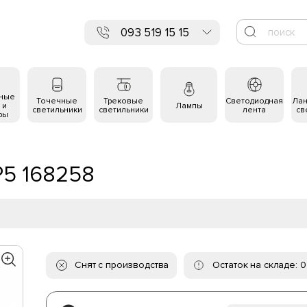
093 519 15 15
ьные
Точечные
Трековые
Светодиодная
Ла
 и
Лампы
светильники
светильники
лента
св
ры
P5 168258
Снят с производства
Остаток на складе: 0