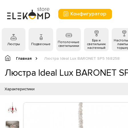
Конфигуратор
Бра и
Настол
Потолочные
Люстры
Подвесные
светильник
лампы
светильники
настенный
торше
Главная
Люстра Ideal Lux BARONET SP5 168258
Люстра Ideal Lux BARONET S
Характеристики