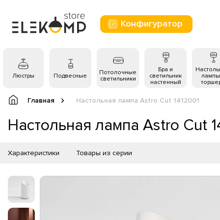
Конфигуратор
Бра и
Настол
Потолочные
Люстры
Подвесные
светильник
лампы
светильники
настенный
торше
Главная
Настольная лампа Astro Cut 1412001
Настольная лампа Astro Cut 1
Характеристики
Товары из серии