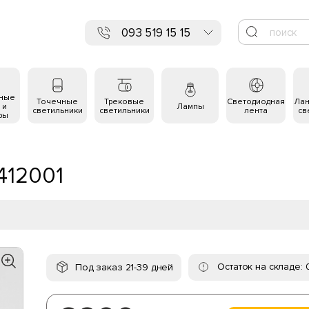
093 519 15 15
ьные
Точечные
Трековые
Светодиодная
Ла
 и
Лампы
светильники
светильники
лента
св
ры
412001
Остаток на складе: 
Под заказ 21-39 дней