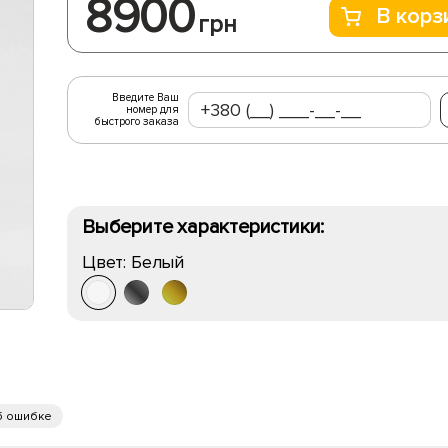
8900
В корз
грн
Введите Ваш
номер для
быстрого заказа
Выберите характеристики:
Цвет:
Белый
б ошибке