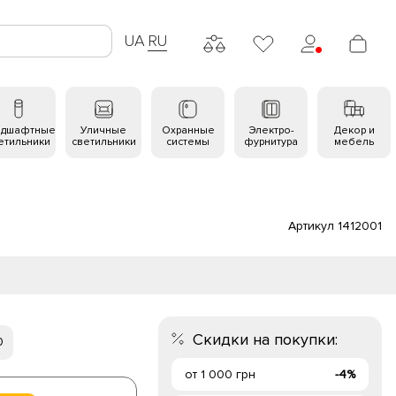
UA
RU
ндшафтные
Уличные
Охранные
Электро-
Декор и
етильники
светильники
системы
фурнитура
мебель
Артикул 1412001
Скидки на покупки:
0
от 1 000 грн
-4%