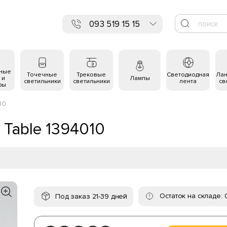
093 519 15 15
ьные
Точечные
Трековые
Светодиодная
Ла
 и
Лампы
светильники
светильники
лента
св
ры
10
 Table 1394010
Остаток на складе: 
Под заказ 21-39 дней