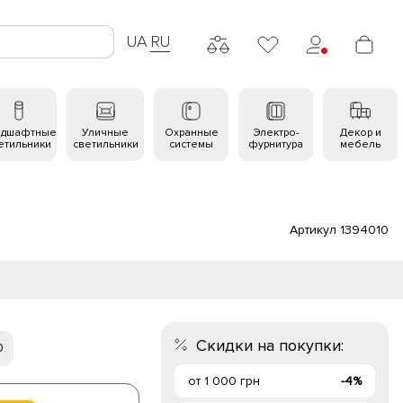
UA
RU
ндшафтные
Уличные
Охранные
Электро-
Декор и
етильники
светильники
системы
фурнитура
мебель
Артикул 1394010
Скидки на покупки:
0
от 1 000 грн
-4%