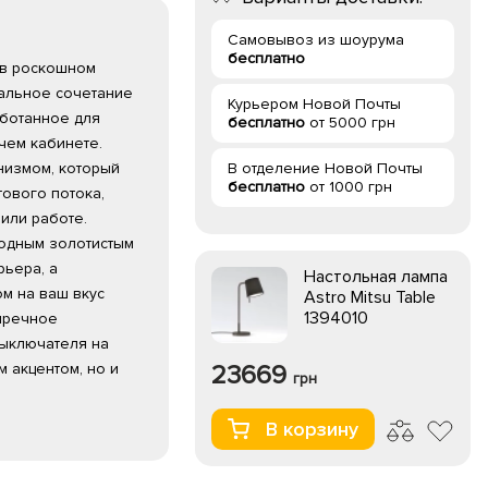
Самовывоз из шоурума
бесплатно
) в роскошном
еальное сочетание
Курьером Новой Почты
аботанное для
бесплатно
от 5000 грн
чем кабинете.
низмом, который
В отделение Новой Почты
бесплатно
от 1000 грн
ового потока,
или работе.
одным золотистым
ьера, а
Настольная лампа
м на ваш вкус
Astro Mitsu Table
1394010
пречное
выключателя на
м акцентом, но и
23669
грн
В корзину