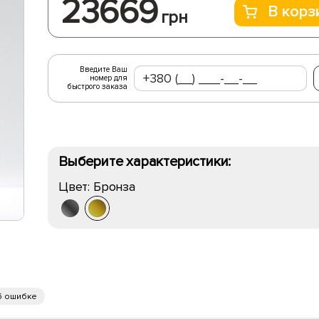
23669
В корз
грн
Введите Ваш
номер для
быстрого заказа
Выберите характеристики:
Цвет:
Бронза
б ошибке