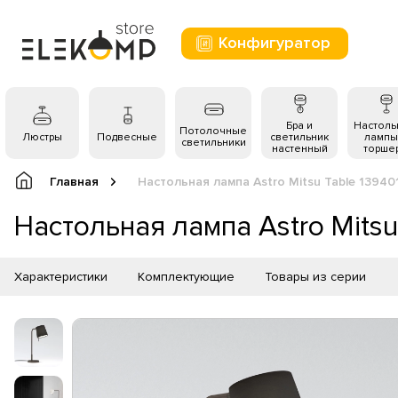
Конфигуратор
Бра и
Настол
Потолочные
Люстры
Подвесные
светильник
лампы
светильники
настенный
торше
Главная
Настольная лампа Astro Mitsu Table 13940
Настольная лампа Astro Mitsu
Характеристики
Комплектующие
Товары из серии