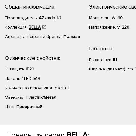
Общая информация:
Электрические сво
Производитель
AZzardo
Мощность, W
40
Коллекция
BELLA
Напряжение, V
220
Страна регистрации бренда
Польша
Габариты:
Физические свойства:
Высота, cm
51
IP защита
IP20
Ширина (диаметр), cm
Цоколь / LED
E14
Количество источников света
1
Материал
Пластик/Метал
Цвет
Прозрачный
Товары из серии
BELLA: