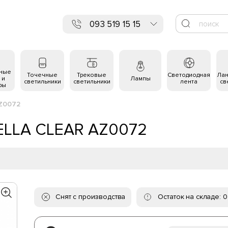
093 519 15 15
ьные
Точечные
Трековые
Светодиодная
Ла
 и
Лампы
светильники
светильники
лента
св
ры
AZ0072
BELLA CLEAR AZ0072
Снят с производства
Остаток на складе: 0