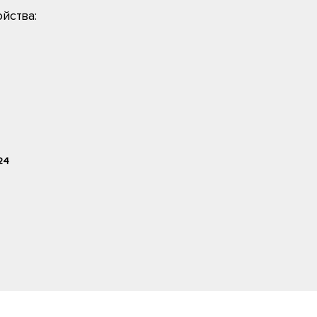
йства:
24