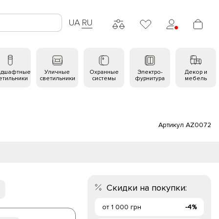
UA
RU
ндшафтные
Уличные
Охранные
Электро-
Декор и
етильники
светильники
системы
фурнитура
мебель
Артикул AZ0072
Скидки на покупки:
от 1 000 грн
-4%