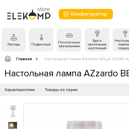
Конфигуратор
Бра и
Настол
Потолочные
Люстры
Подвесные
светильник
лампы
светильники
настенный
торше
Главная
Настольная лампа AZzardo BELLA CLEAR 
Настольная лампа AZzardo 
Характеристики
Товары из серии