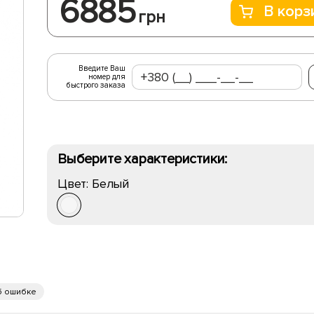
6885
В корз
грн
Введите Ваш
номер для
быстрого заказа
Выберите характеристики:
Цвет:
Белый
б ошибке