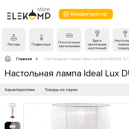
Конфигуратор
Бра и
Настол
Потолочные
Люстры
Подвесные
светильник
лампы
светильники
настенный
торше
Главная
Настольная лампа Ideal Lux DUCHESSA TL
Настольная лампа Ideal Lux
Характеристики
Товары из серии