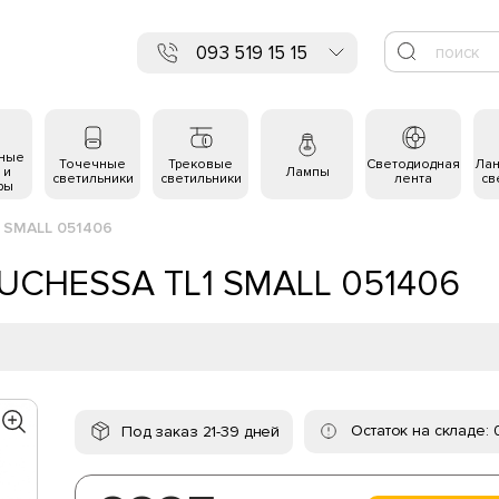
093 519 15 15
ьные
Точечные
Трековые
Светодиодная
Ла
 и
Лампы
светильники
светильники
лента
св
ры
1 SMALL 051406
 DUCHESSA TL1 SMALL 051406
Остаток на складе: 
Под заказ 21-39 дней