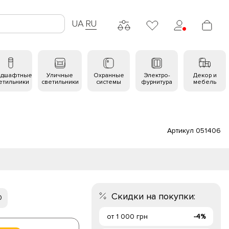
UA
RU
ндшафтные
Уличные
Охранные
Электро-
Декор и
етильники
светильники
системы
фурнитура
мебель
Артикул 051406
Скидки на покупки:
0
от 1 000 грн
-4%