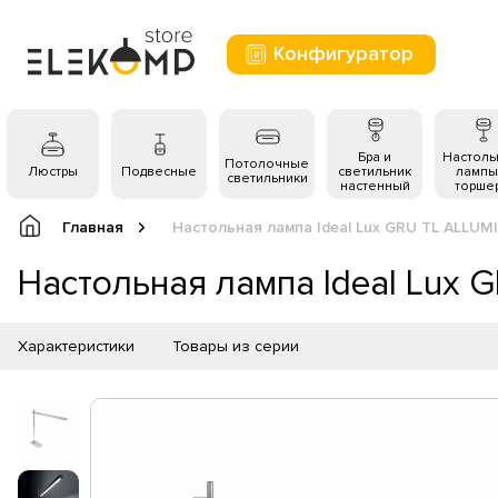
Конфигуратор
Бра и
Настол
Потолочные
Люстры
Подвесные
светильник
лампы
светильники
настенный
торше
Главная
Настольная лампа Ideal Lux GRU TL ALLUM
Настольная лампа Ideal Lux 
Характеристики
Товары из серии