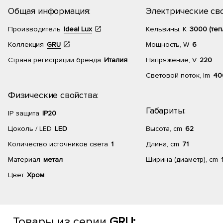
Общая информация:
Электрические сво
Производитель
Ideal Lux
Кельвины, К
3000 (теп
Коллекция
GRU
Мощность, W
6
Страна регистрации бренда
Италия
Напряжение, V
220
Световой поток, lm
40
Физические свойства:
Габариты:
IP защита
IP20
Цоколь / LED
LED
Высота, cm
62
Количество источников света
1
Длина, cm
71
Материал
метал
Ширина (диаметр), cm
Цвет
Хром
Товары из серии
GRU: