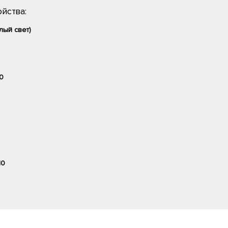
йства:
лый свет)
0
10