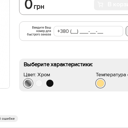
0
В корз
грн
Введите Ваш
номер для
быстрого заказа
Выберите характеристики:
Цвет:
Хром
Температура 
б ошибке