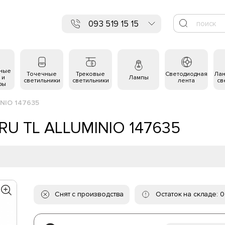
093 519 15 15
ьные
Точечные
Трековые
Светодиодная
Ла
 и
Лампы
светильники
светильники
лента
св
ры
INIO 147635
GRU TL ALLUMINIO 147635
Снят с производства
Остаток на складе: 0