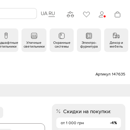
UA
RU
ндшафтные
Уличные
Охранные
Электро-
Декор и
етильники
светильники
системы
фурнитура
мебель
Артикул 147635
Скидки на покупки:
от 1 000 грн
-4%