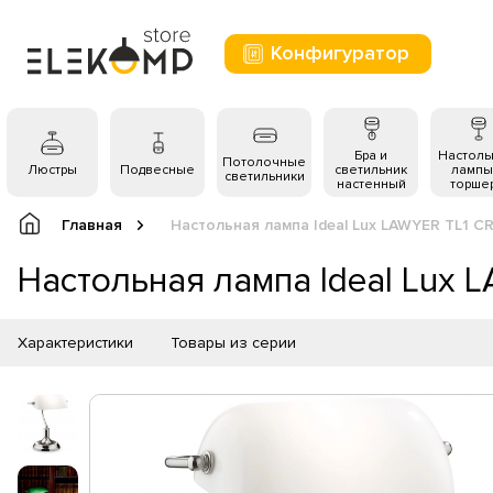
Конфигуратор
Бра и
Настол
Потолочные
Люстры
Подвесные
светильник
лампы
светильники
настенный
торше
Главная
Настольная лампа Ideal Lux LAWYER TL1 
Настольная лампа Ideal Lux
Характеристики
Товары из серии