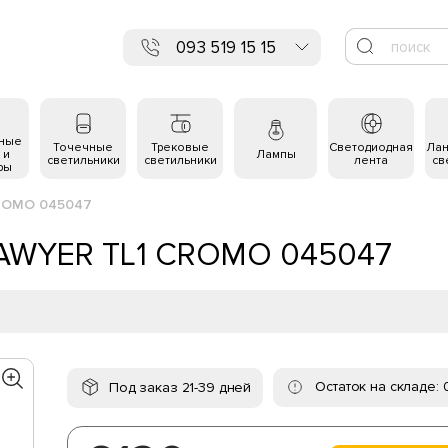
093 519 15 15
ьные
Точечные
Трековые
Светодиодная
Ла
 и
Лампы
светильники
светильники
лента
св
ры
CROMO 045047
 LAWYER TL1 CROMO 045047
Остаток на складе: 
Под заказ 21-39 дней