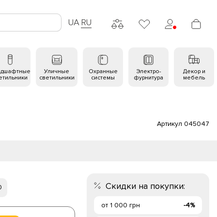
UA
RU
ндшафтные
Уличные
Охранные
Электро-
Декор и
етильники
светильники
системы
фурнитура
мебель
Артикул 045047
Скидки на покупки:
0
от 1 000 грн
-4%