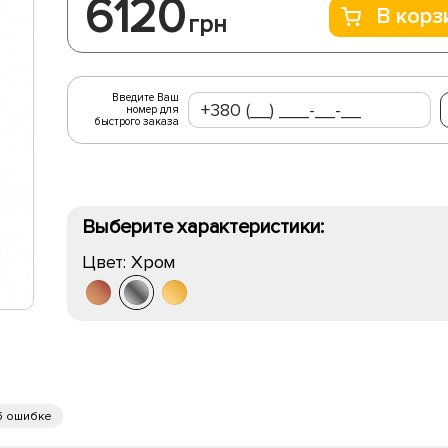
6120
В корз
грн
Введите Ваш
номер для
быстрого заказа
Выберите характеристики:
Цвет:
Хром
б ошибке