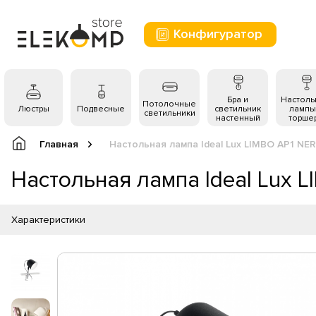
Конфигуратор
Бра и
Настол
Потолочные
Люстры
Подвесные
светильник
лампы
светильники
настенный
торше
Главная
Настольная лампа Ideal Lux LIMBO AP1 NE
Настольная лампа Ideal Lux 
Характеристики