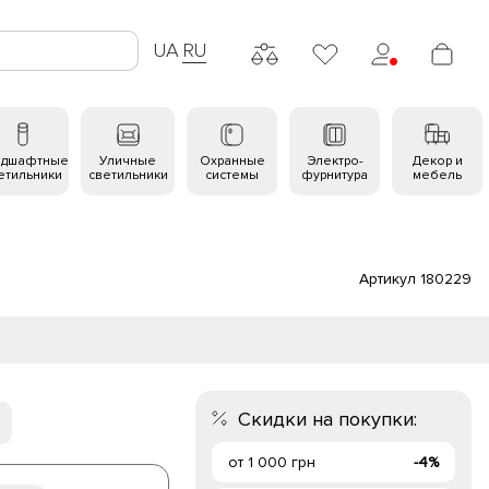
UA
RU
ндшафтные
Уличные
Охранные
Электро-
Декор и
етильники
светильники
системы
фурнитура
мебель
Артикул 180229
Скидки на покупки:
от 1 000 грн
-4%