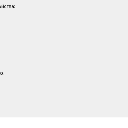
йства:
23