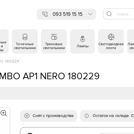
093 519 15 15
ьные
Точечные
Трековые
Светодиодная
Ла
 и
Лампы
светильники
светильники
лента
св
ры
RO 180229
LIMBO AP1 NERO 180229
Снят с производства
Остаток на складе: 0