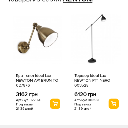
Бра - спот Ideal Lux
Торшер Ideal Lux
NEWTON AP1 BRUNITO
NEWTON PT1 NERO
027876
003528
3162 грн
6120 грн
Артикул 027876
Артикул 003528
Под заказ
Под заказ
21-39 дней
21-39 дней