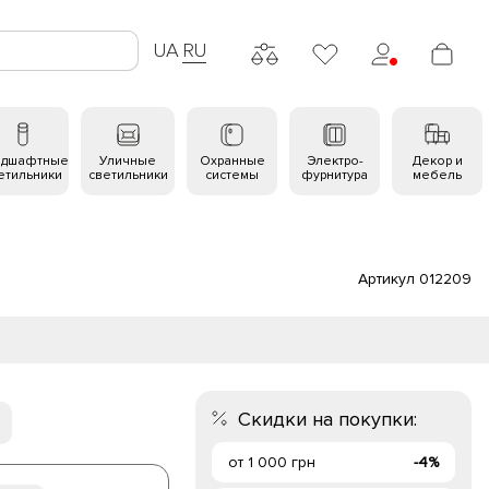
UA
RU
ндшафтные
Уличные
Охранные
Электро-
Декор и
етильники
светильники
системы
фурнитура
мебель
Артикул 012209
Скидки на покупки:
от 1 000 грн
-4%