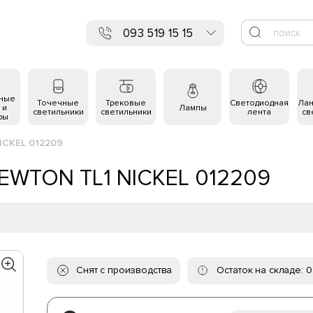
093 519 15 15
ьные
Точечные
Трековые
Светодиодная
Ла
 и
Лампы
светильники
светильники
лента
св
ры
ICKEL 012209
 NEWTON TL1 NICKEL 012209
Снят с производства
Остаток на складе: 0