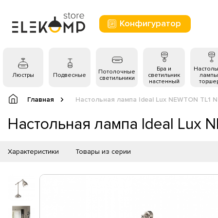
Конфигуратор
Бра и
Настол
Потолочные
Люстры
Подвесные
светильник
лампы
светильники
настенный
торше
Главная
Настольная лампа Ideal Lux NEWTON TL1 N
Настольная лампа Ideal Lux
Характеристики
Товары из серии