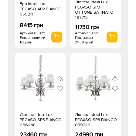
Люстра Ideal Lux
Бра Ideal Lux
PEGASO SP3
PEGASO AP2 BIANCO
OTTONE SATINATO
059211
197715
8415 грн
11730 грн
Артикул 059211
Артикул 197715
Есть в наличии
Под заказ
1-3 дня
21-39 дней
Люстра Ideal Lux
Люстра Ideal Lux
PEGASO SP5 BIANCO
PEGASO SP8 BIANCO
066448
059242
23460 грн
24990 грн