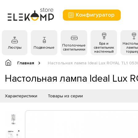
Конфигуратор
Бра и
Настол
Потолочные
Люстры
Подвесные
светильник
лампы
светильники
настенный
торше
Главная
Настольная лампа Ideal Lux ROYAL TL1 05
Настольная лампа Ideal Lux 
Характеристики
Товары из серии