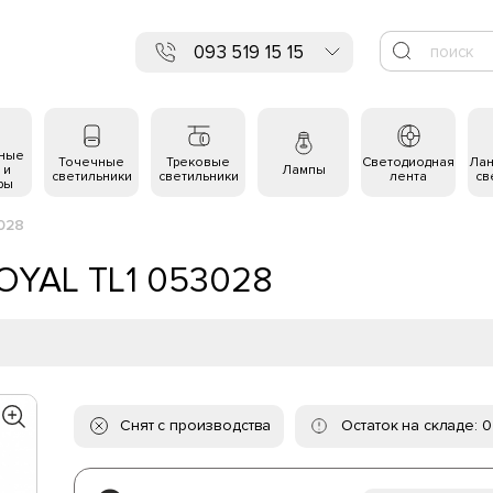
093 519 15 15
ьные
Точечные
Трековые
Светодиодная
Ла
 и
Лампы
светильники
светильники
лента
св
ры
3028
ROYAL TL1 053028
Снят с производства
Остаток на складе: 0