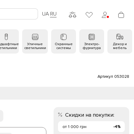
UA
RU
ндшафтные
Уличные
Охранные
Электро-
Декор и
етильники
светильники
системы
фурнитура
мебель
Артикул 053028
Скидки на покупки:
от 1 000 грн
-4%