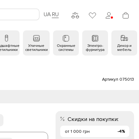
UA
RU
ндшафтные
Уличные
Охранные
Электро-
Декор и
етильники
светильники
системы
фурнитура
мебель
Артикул 075013
Скидки на покупки:
от 1 000 грн
-4%