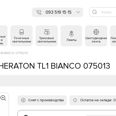
093 519 15 15
ьные
Точечные
Трековые
Светодиодная
Ла
 и
Лампы
светильники
светильники
лента
св
ры
1 BIANCO 075013
 SHERATON TL1 BIANCO 075013
Снят с производства
Остаток на складе: 0