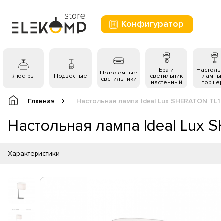
Конфигуратор
Бра и
Настол
Потолочные
Люстры
Подвесные
светильник
лампы
светильники
настенный
торше
Главная
Настольная лампа Ideal Lux SHERATON TL
Настольная лампа Ideal Lux
Характеристики