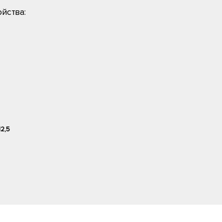
йства:
12,5