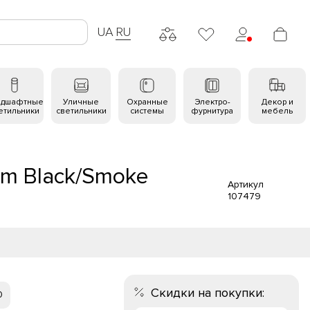
UA
RU
ндшафтные
Уличные
Охранные
Электро-
Декор и
етильники
светильники
системы
фурнитура
мебель
cm Black/Smoke
Артикул
107479
Скидки на покупки:
0