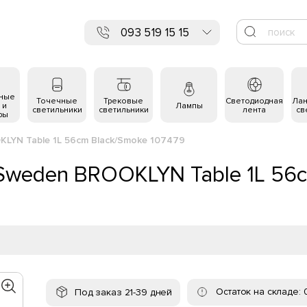
093 519 15 15
ьные
Точечные
Трековые
Светодиодная
Ла
 и
Лампы
светильники
светильники
лента
св
ры
LYN Table 1L 56cm Black/Smoke 107479
 Sweden BROOKLYN Table 1L 56
Остаток на складе: 
Под заказ 21-39 дней