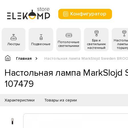
Конфигуратор
Бра и
Настол
Потолочные
Люстры
Подвесные
светильник
лампы
светильники
настенный
торше
Главная
Настольная лампа MarkSlojd Sweden BROOK
Настольная лампа MarkSlojd
107479
Характеристики
Товары из серии