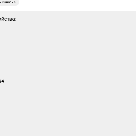
б ошибке
йства:
24