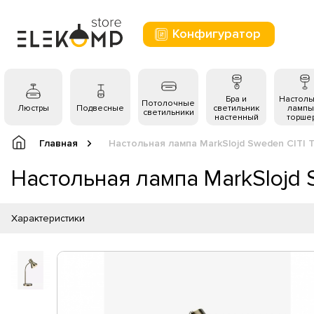
Конфигуратор
Бра и
Настол
Потолочные
Люстры
Подвесные
светильник
лампы
светильники
настенный
торше
Главная
Настольная лампа MarkSlojd Sweden CITI T
Настольная лампа MarkSlojd S
Характеристики