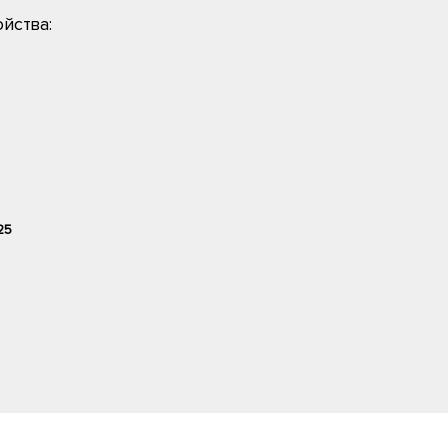
йства:
25