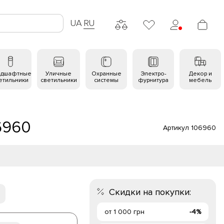
UA
RU
ндшафтные
Уличные
Охранные
Электро-
Декор и
етильники
светильники
системы
фурнитура
мебель
06960
Артикул 106960
Скидки на покупки:
от 1 000 грн
-4%