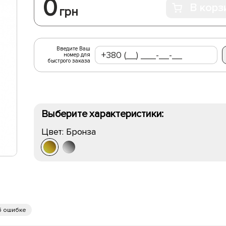
0
В корз
грн
Введите Ваш
номер для
быстрого заказа
Выберите характеристики:
Цвет:
Бронза
б ошибке