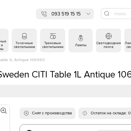
093 519 15 15
ьные
Точечные
Трековые
Светодиодная
Ла
 и
Лампы
светильники
светильники
лента
св
ры
able 1L Antique 106960
weden CITI Table 1L Antique 1
Снят с производства
Остаток на складе: 0