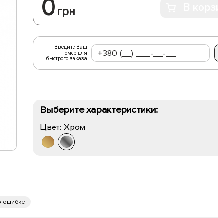
0
В корз
грн
Введите Ваш
номер для
быстрого заказа
Выберите характеристики:
Цвет:
Хром
б ошибке