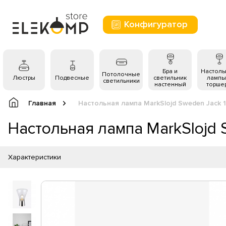
Конфигуратор
Бра и
Настол
Потолочные
Люстры
Подвесные
светильник
лампы
светильники
настенный
торше
Главная
Настольная лампа MarkSlojd Sweden Jack 
Настольная лампа MarkSlojd 
Характеристики