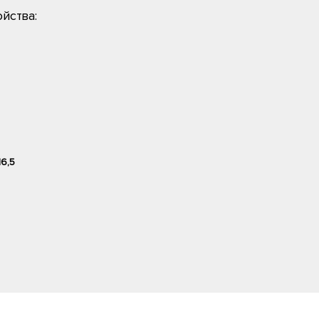
йства:
16,5