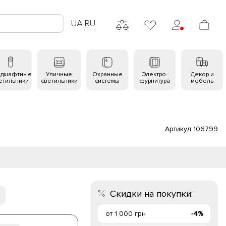
UA
RU
ндшафтные
Уличные
Охранные
Электро-
Декор и
етильники
светильники
системы
фурнитура
мебель
Артикул 106799
Скидки на покупки:
от 1 000 грн
-4%