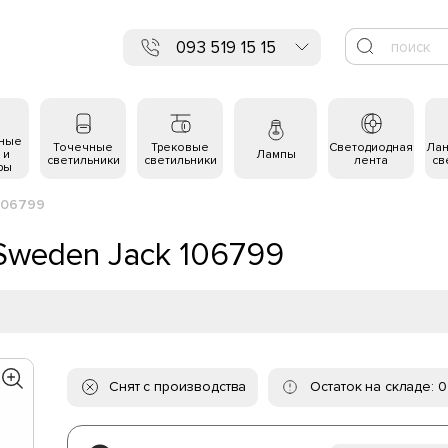
093 519 15 15
ьные
Точечные
Трековые
Светодиодная
Ла
 и
Лампы
светильники
светильники
лента
св
ры
106799
Sweden Jack 106799
Снят с производства
Остаток на складе: 0