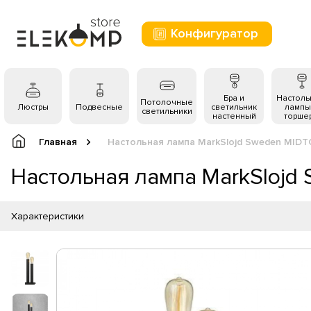
Конфигуратор
Бра и
Настол
Потолочные
Люстры
Подвесные
светильник
лампы
светильники
настенный
торше
Главная
Настольная лампа MarkSlojd Sweden MIDTO
Настольная лампа MarkSlojd 
Характеристики