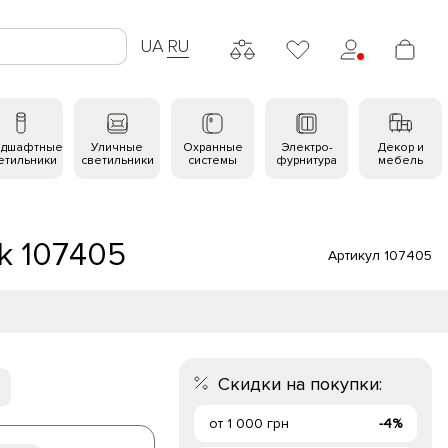
UA
RU
ндшафтные
Уличные
Охранные
Электро-
Декор и
етильники
светильники
системы
фурнитура
мебель
k 107405
Артикул 107405
Скидки на покупки:
от 1 000 грн
-4%