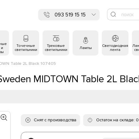
093 519 15 15
ьные
Точечные
Трековые
Светодиодная
Ла
 и
Лампы
светильники
светильники
лента
св
ры
WN Table 2L Black 107405
Sweden MIDTOWN Table 2L Blac
Снят с производства
Остаток на складе: 0