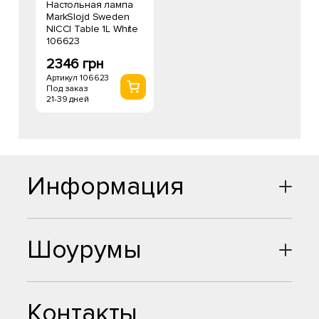
Настольная лампа
MarkSlojd Sweden
NICCI Table 1L White
106623
2346 грн
Артикул 106623
Под заказ
21-39 дней
Информация
Шоурумы
Контакты