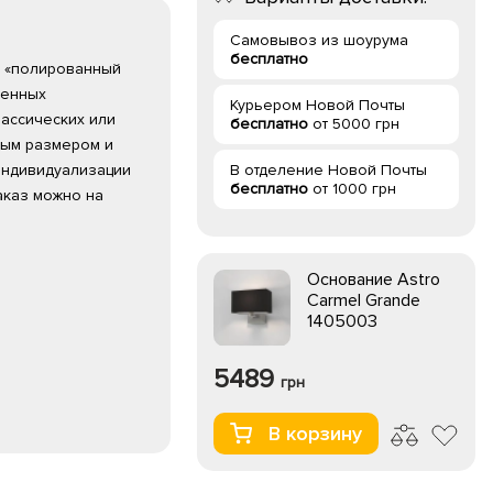
Самовывоз из шоурума
бесплатно
те «полированный
тенных
Курьером Новой Почты
лассических или
бесплатно
от 5000 грн
ным размером и
индивидуализации
В отделение Новой Почты
бесплатно
от 1000 грн
аказ можно на
Основание Astro
Carmel Grande
1405003
5489
грн
В корзину