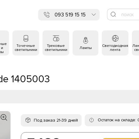
093 519 15 15
ьные
Точечные
Трековые
Светодиодная
Ла
 и
Лампы
светильники
светильники
лента
св
ры
nde 1405003
Остаток на складе: 
Под заказ 21-39 дней