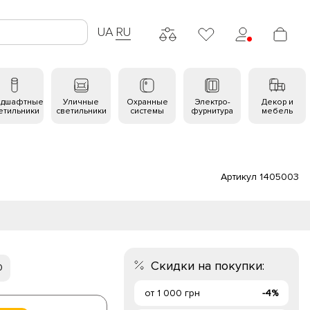
UA
RU
ндшафтные
Уличные
Охранные
Электро-
Декор и
етильники
светильники
системы
фурнитура
мебель
Артикул 1405003
Скидки на покупки:
0
от 1 000 грн
-4%