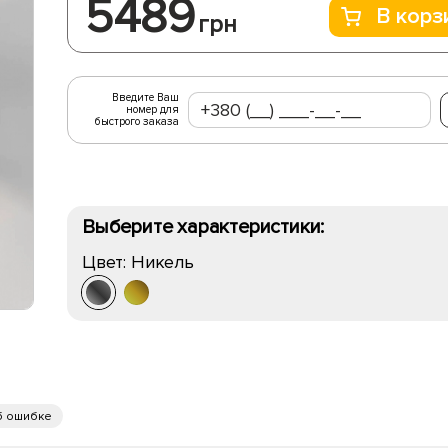
5489
В корз
грн
Введите Ваш
номер для
быстрого заказа
Выберите характеристики:
Цвет:
Никель
б ошибке