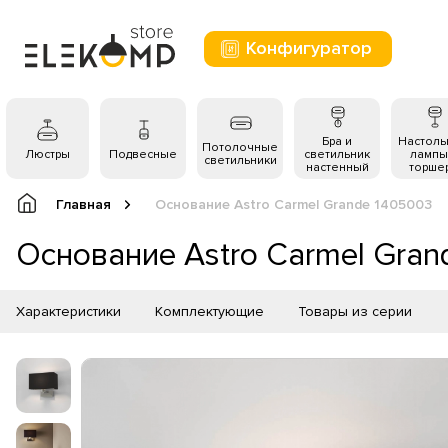
Конфигуратор
Бра и
Настол
Потолочные
Люстры
Подвесные
светильник
лампы
светильники
настенный
торше
Главная
Основание Astro Carmel Grande 1405003
Основание Astro Carmel Gra
Характеристики
Комплектующие
Товары из серии