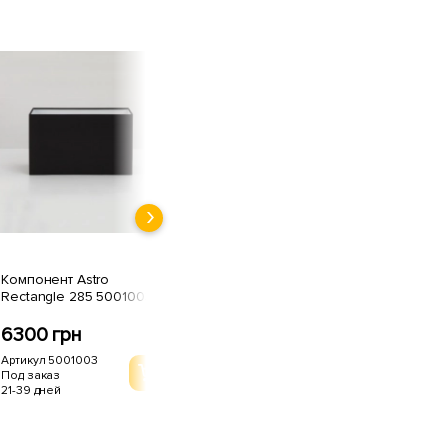
Компонент Astro
Ко
Компонент Astro
Tapered Round 215
Ta
Rectangle 285 5001003
5006001
50
6300 грн
4767 грн
53
Артикул 5001003
Артикул 5006001
Арт
Под заказ
Под заказ
Под
21-39 дней
21-39 дней
21-