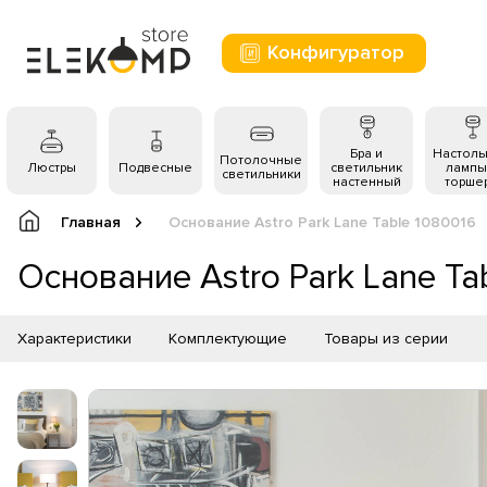
Конфигуратор
Бра и
Настол
Потолочные
Люстры
Подвесные
светильник
лампы
светильники
настенный
торше
Главная
Основание Astro Park Lane Table 1080016
Основание Astro Park Lane Ta
Характеристики
Комплектующие
Товары из серии