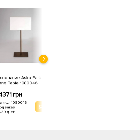
снование Astro Park
ane Table 1080046
4371 грн
ртикул 1080046
од заказ
1-39 дней