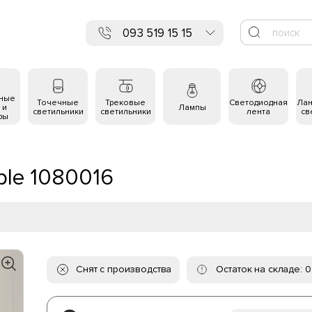
093 519 15 15
ьные
Точечные
Трековые
Светодиодная
Ла
 и
Лампы
светильники
светильники
лента
св
ры
ble 1080016
Снят с производства
Остаток на складе: 0