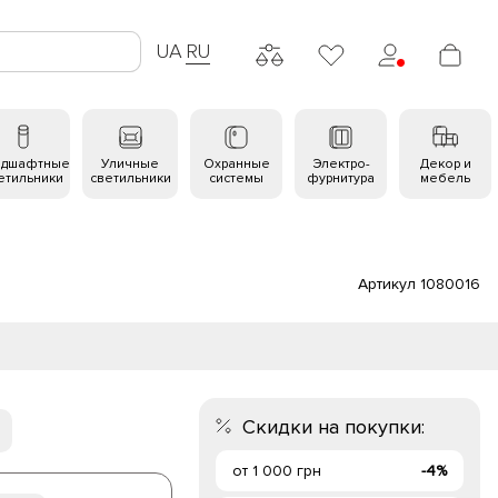
UA
RU
ндшафтные
Уличные
Охранные
Электро-
Декор и
етильники
светильники
системы
фурнитура
мебель
Артикул 1080016
Скидки на покупки:
от 1 000 грн
-4%