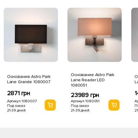
Основание Astro Park
Основание Astro Park
О
Lane Reader LED
Lane Grande 1080007
L
1080051
2871 грн
1
23989 грн
Артикул 1080007
А
Артикул 1080051
Под заказ
П
Под заказ
21-39 дней
2
21-39 дней