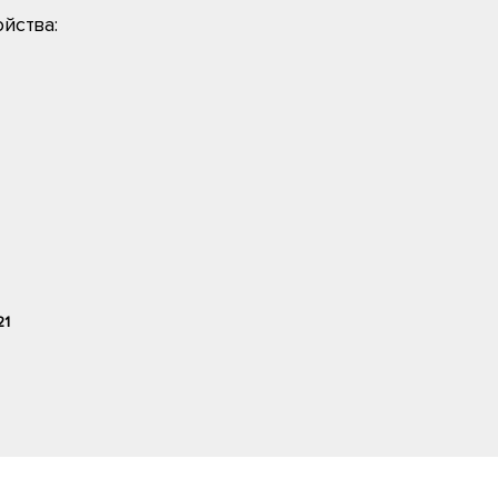
йства:
21