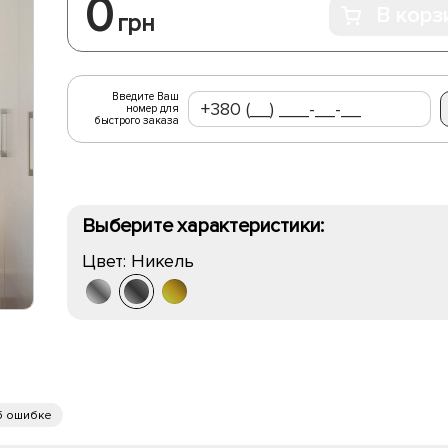
0
В корз
грн
Введите Ваш
номер для
быстрого заказа
Выберите характеристики:
Цвет:
Никель
б ошибке