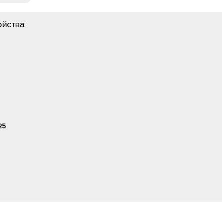
йства:
25