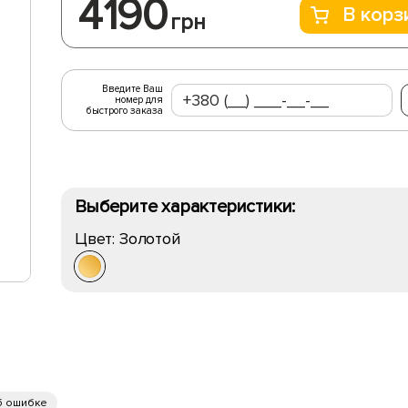
4190
В корз
грн
Введите Ваш
номер для
быстрого заказа
Выберите характеристики:
Цвет:
Золотой
б ошибке