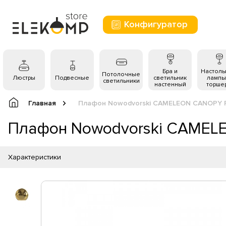
Конфигуратор
Бра и
Настол
Потолочные
Люстры
Подвесные
светильник
лампы
светильники
настенный
торше
Главная
Плафон Nowodvorski CAMELEON CANOPY F
Плафон Nowodvorski CAMELE
Характеристики