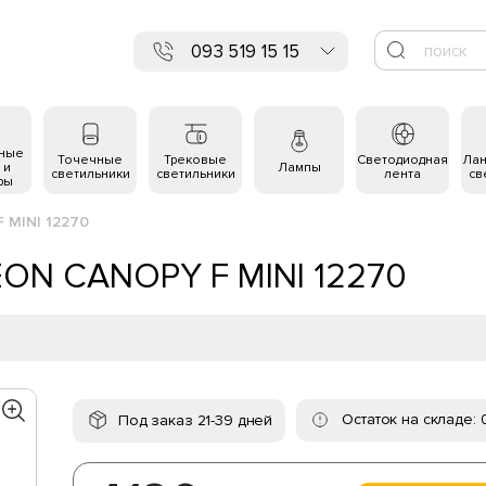
093 519 15 15
ьные
Точечные
Трековые
Светодиодная
Ла
 и
Лампы
светильники
светильники
лента
св
ры
 MINI 12270
ON CANOPY F MINI 12270
Остаток на складе: 
Под заказ 21-39 дней