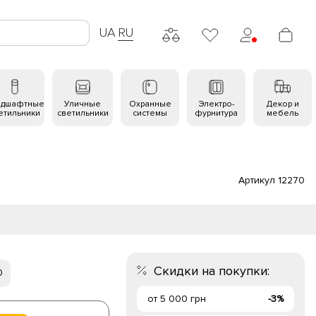
UA
RU
ндшафтные
Уличные
Охранные
Электро-
Декор и
етильники
светильники
системы
фурнитура
мебель
Артикул 12270
Скидки на покупки:
0
от 5 000 грн
-3%