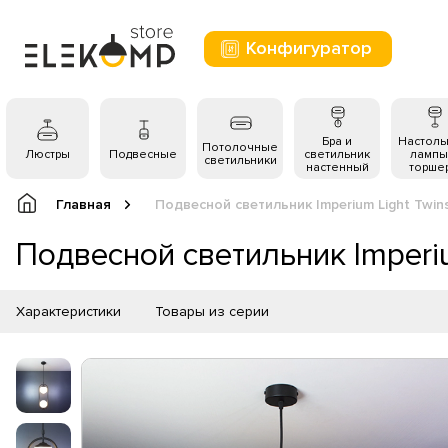
Конфигуратор
Бра и
Настол
Потолочные
Люстры
Подвесные
светильник
лампы
светильники
настенный
торше
Главная
Подвесной светильник Imperium Light Twin
Подвесной светильник Imperiu
Характеристики
Товары из серии