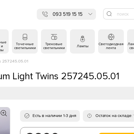
093 519 15 15
ьные
Точечные
Трековые
Светодиодная
Ла
 и
Лампы
светильники
светильники
лента
св
ры
s 257245.05.01
m Light Twins 257245.05.01
Есть в наличии 1-3 дня
Остаток на складе: 