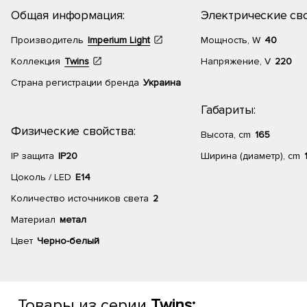
Общая информация:
Электрические сво
Производитель
Imperium Light
Мощность, W
40
Коллекция
Twins
Напряжение, V
220
Страна регистрации бренда
Украина
Габариты:
Физические свойства:
Высота, cm
165
IP защита
IP20
Ширина (диаметр), cm
Цоколь / LED
E14
Количество источников света
2
Материал
метал
Цвет
Черно-белый
Товары из серии
Twins: