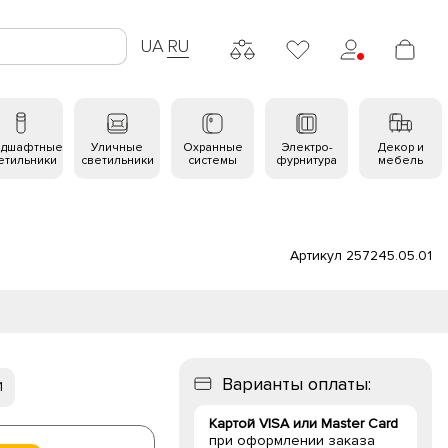
UA
RU
ндшафтные
Уличные
Охранные
Электро-
Декор и
етильники
светильники
системы
фурнитура
мебель
Артикул 257245.05.01
Варианты оплаты:
1
Картой VISA или Master Card
при оформлении заказа