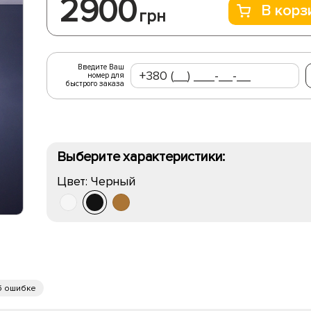
2900
В корз
грн
Введите Ваш
номер для
быстрого заказа
Выберите характеристики:
Цвет:
Черный
б ошибке