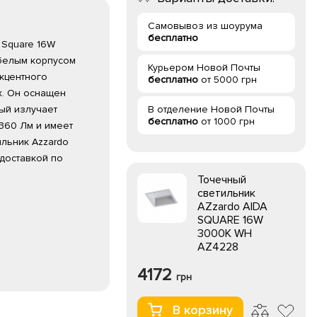
Самовывоз из шоурума
бесплатно
 Square 16W
 белым корпусом
Курьером Новой Почты
кцентного
бесплатно
от 5000 грн
. Он оснащен
ый излучает
В отделение Новой Почты
бесплатно
от 1000 грн
360 Лм и имеет
ильник Azzardo
 доставкой по
Точечный
светильник
AZzardo AIDA
SQUARE 16W
3000K WH
AZ4228
4172
грн
В корзину