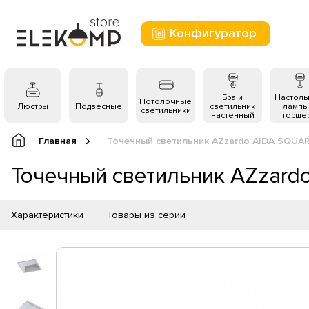
Конфигуратор
Бра и
Настол
Потолочные
Люстры
Подвесные
светильник
лампы
светильники
настенный
торше
Главная
Точечный светильник AZzardo AIDA SQUA
Точечный светильник AZzar
Характеристики
Товары из серии