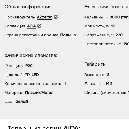
Общая информация:
Электрические сво
Производитель
AZzardo
Кельвины, К
3000 (теп
Коллекция
AIDA
Мощность, W
16
Страна регистрации бренда
Польша
Напряжение, V
220
Световой поток, lm
13
Физические свойства:
Габариты:
IP защита
IP20
Цоколь / LED
LED
Высота, cm
8
Количество источников света
1
Длина, cm
14,5
Материал
Пластик/Метал
Ширина (диаметр), cm
Цвет
Белый
Товары из серии
AIDA: