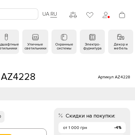
UA
RU
ндшафтные
Уличные
Охранные
Электро-
Декор и
етильники
светильники
системы
фурнитура
мебель
 AZ4228
Артикул AZ4228
Скидки на покупки:
0
от 1 000 грн
-4%