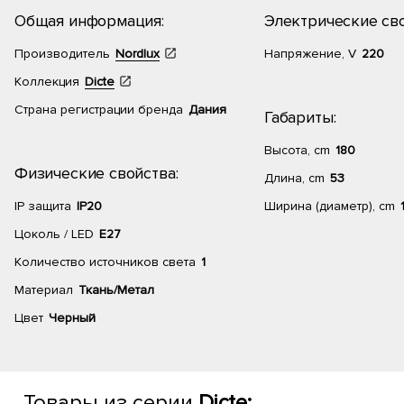
Общая информация:
Электрические сво
Производитель
Nordlux
Напряжение, V
220
Коллекция
Dicte
Страна регистрации бренда
Дания
Габариты:
Высота, cm
180
Физические свойства:
Длина, cm
53
IP защита
IP20
Ширина (диаметр), cm
Цоколь / LED
E27
Количество источников света
1
Материал
Ткань/Метал
Цвет
Черный
Товары из серии
Dicte: