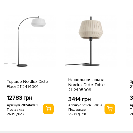
Настольная лампа
Торшер Nordlux Dicte
Б
Nordlux Dicte Table
Floor 2112414001
2
2112405009
12783 грн
3
3414 грн
Артикул 2112414001
А
Артикул 2112405009
Под заказ
П
Под заказ
21-39 дней
2
21-39 дней