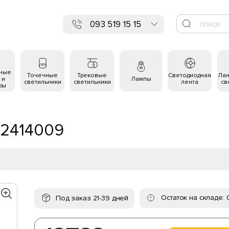
093 519 15 15
ьные
Точечные
Трековые
Светодиодная
Ла
 и
Лампы
светильники
светильники
лента
св
ры
112414009
Остаток на складе: 
Под заказ 21-39 дней