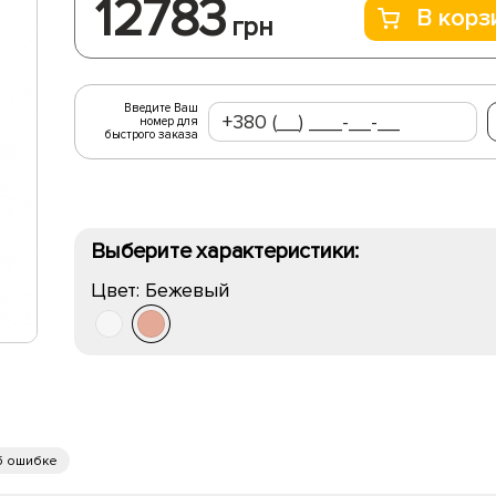
12783
В корз
грн
Введите Ваш
номер для
быстрого заказа
Выберите характеристики:
Цвет:
Бежевый
б ошибке