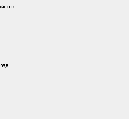
йства:
103,5