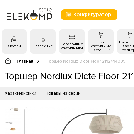
Конфигуратор
Бра и
Настол
Потолочные
Люстры
Подвесные
светильник
лампы
светильники
настенный
торше
Главная
Торшер Nordlux Dicte Floor 2112414009
Торшер Nordlux Dicte Floor 2
Характеристики
Товары из серии