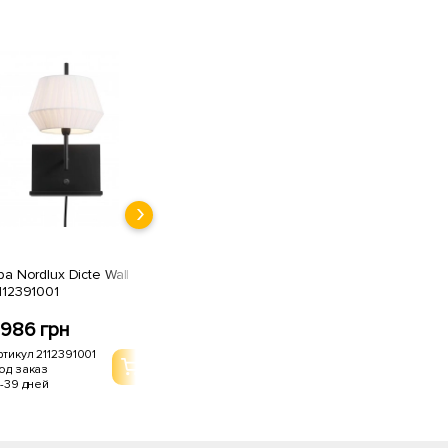
ра Nordlux Dicte Wall
112391001
986 грн
ртикул 2112391001
од заказ
1-39 дней