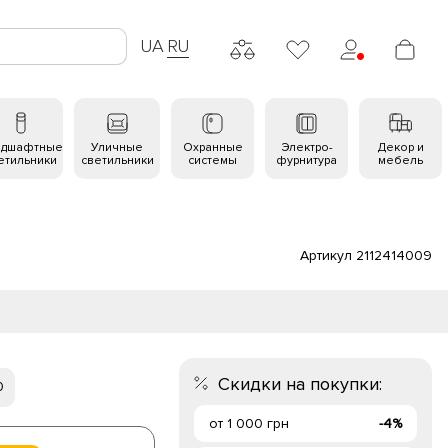
UA
RU
ндшафтные
Уличные
Охранные
Электро-
Декор и
етильники
светильники
системы
фурнитура
мебель
Артикул 2112414009
Скидки на покупки:
0
от 1 000 грн
-4%