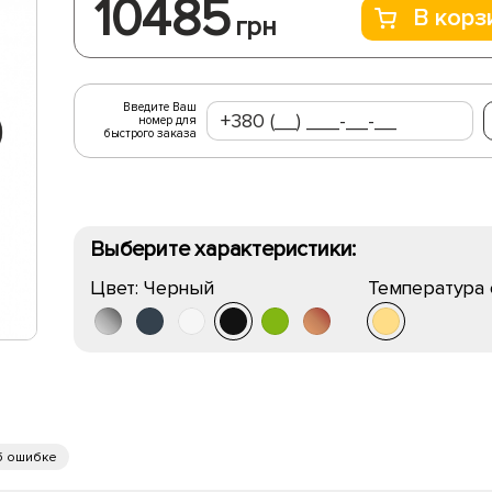
10485
В корз
грн
Введите Ваш
номер для
быстрого заказа
Выберите характеристики:
Цвет:
Черный
Температура 
б ошибке