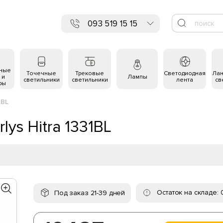
093 519 15 15
ьные
Точечные
Трековые
Светодиодная
Ла
 и
Лампы
светильники
светильники
лента
св
ры
1BL
ys Hitra 1331BL
Остаток на складе: 
Под заказ 21-39 дней