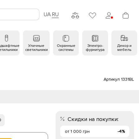
UA
RU
ндшафтные
Уличные
Охранные
Электро-
Декор и
етильники
светильники
системы
фурнитура
мебель
Артикул 1331BL
Скидки на покупки:
0
от 1 000 грн
-4%