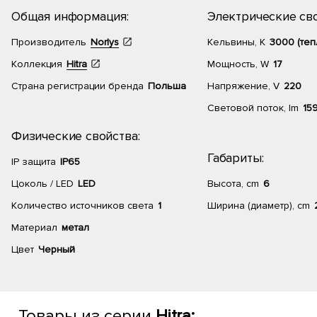
Общая информация:
Электрические сво
Производитель
Norlys
Кельвины, К
3000 (теп
Коллекция
Hitra
Мощность, W
17
Страна регистрации бренда
Польша
Напряжение, V
220
Световой поток, lm
15
Физические свойства:
Габариты:
IP защита
IP65
Цоколь / LED
LED
Высота, cm
6
Количество источников света
1
Ширина (диаметр), cm
Материал
метал
Цвет
Черный
Товары из серии
Hitra: