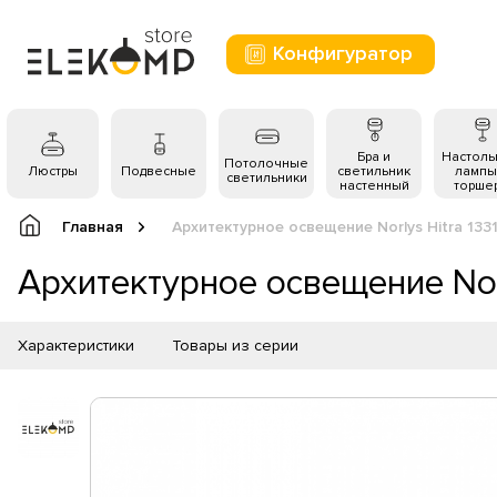
Конфигуратор
Бра и
Настол
Потолочные
Люстры
Подвесные
светильник
лампы
светильники
настенный
торше
Главная
Архитектурное освещение Norlys Hitra 133
Архитектурное освещение Norl
Характеристики
Товары из серии