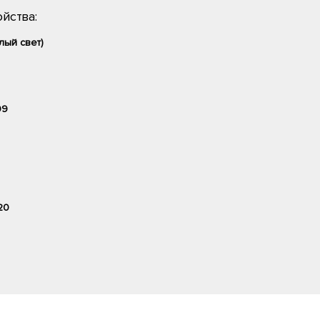
йства:
лый свет)
99
20