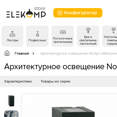
Конфигуратор
Бра и
Настол
Потолочные
Люстры
Подвесные
светильник
лампы
светильники
настенный
торше
Главная
Архитектурное освещение Norlys Lillehamm
Архитектурное освещение Nor
Характеристики
Товары из серии