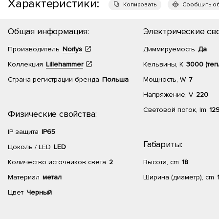
Характеристики:
Копировать
Сообщить о
Общая информация:
Электрические сво
Производитель
Norlys
Диммируемость
Да
Коллекция
Lillehammer
Кельвины, К
3000 (теп
Страна регистрации бренда
Польша
Мощность, W
7
Напряжение, V
220
Световой поток, lm
12
Физические свойства:
IP защита
IP65
Габариты:
Цоколь / LED
LED
Количество источников света
2
Высота, cm
18
Материал
метал
Ширина (диаметр), cm
Цвет
Черный