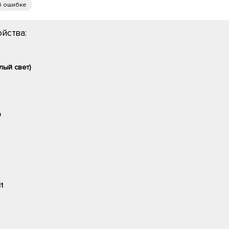
б ошибке
йства:
лый свет)
9
11