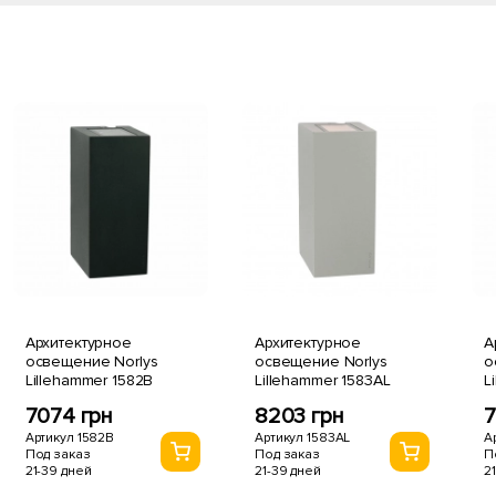
Архитектурное
Архитектурное
А
освещение Norlys
освещение Norlys
о
Lillehammer 1582B
Lillehammer 1583AL
L
7074 грн
8203 грн
7
Артикул 1582B
Артикул 1583AL
А
Под заказ
Под заказ
П
21-39 дней
21-39 дней
2