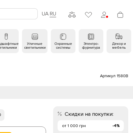
UA
RU
ндшафтные
Уличные
Охранные
Электро-
Декор и
етильники
светильники
системы
фурнитура
мебель
Артикул 1580B
Скидки на покупки:
0
от 1 000 грн
-4%