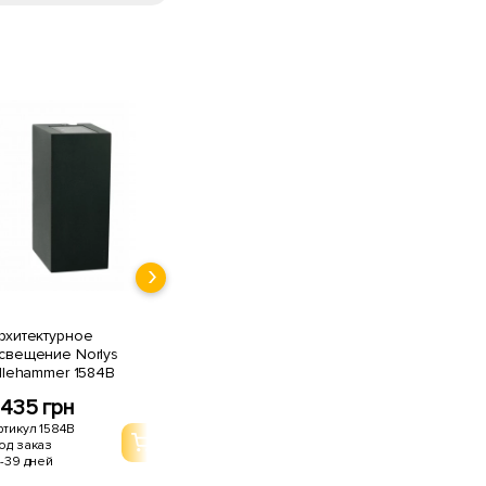
рхитектурное
свещение Norlys
illehammer 1584B
435 грн
ртикул 1584B
од заказ
1-39 дней