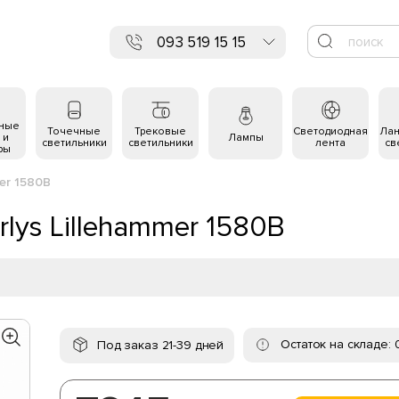
093 519 15 15
ьные
Точечные
Трековые
Светодиодная
Ла
 и
Лампы
светильники
светильники
лента
св
ры
er 1580B
lys Lillehammer 1580B
Остаток на складе: 
Под заказ 21-39 дней