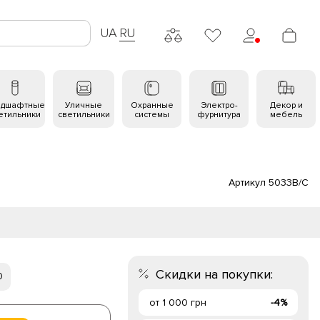
UA
RU
ндшафтные
Уличные
Охранные
Электро-
Декор и
етильники
светильники
системы
фурнитура
мебель
Артикул 5033B/C
Скидки на покупки:
0
от 1 000 грн
-4%