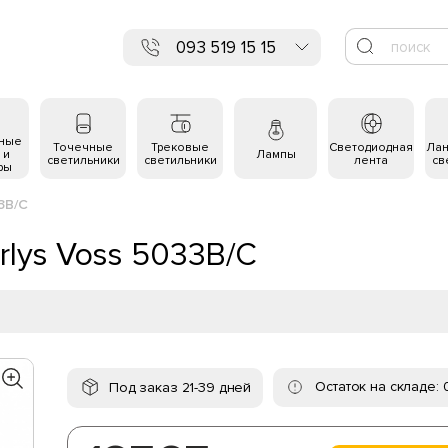
093 519 15 15
ьные
Точечные
Трековые
Светодиодная
Ла
 и
Лампы
светильники
светильники
лента
св
ры
3B/C
rlys Voss 5033B/C
Остаток на складе: 
Под заказ 21-39 дней