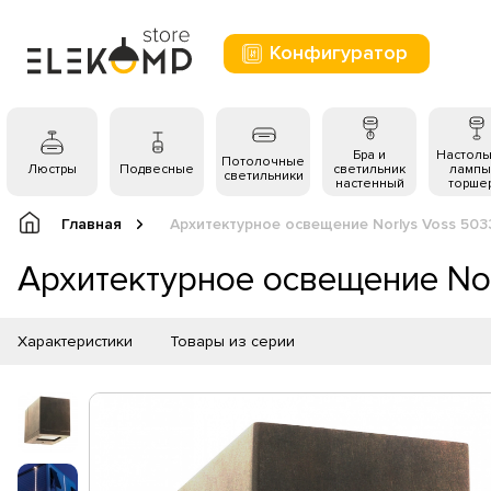
Конфигуратор
Бра и
Настол
Потолочные
Люстры
Подвесные
светильник
лампы
светильники
настенный
торше
Главная
Архитектурное освещение Norlys Voss 503
Архитектурное освещение No
Характеристики
Товары из серии