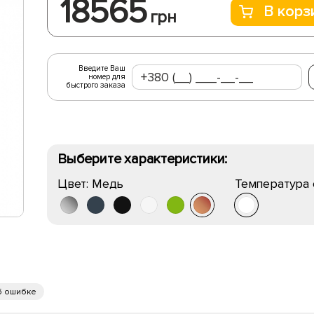
18565
В корз
грн
Введите Ваш
номер для
быстрого заказа
Выберите характеристики:
Цвет:
Медь
Температура 
б ошибке