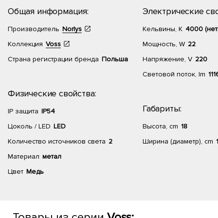
Общая информация:
Электрические сво
Производитель
Norlys
Кельвины, К
4000 (нет
Коллекция
Voss
Мощность, W
22
Страна регистрации бренда
Польша
Напряжение, V
220
Световой поток, lm
111
Физические свойства:
Габариты:
IP защита
IP54
Цоколь / LED
LED
Высота, cm
18
Количество источников света
2
Ширина (диаметр), cm
Материал
метал
Цвет
Медь
Товары из серии
Voss: