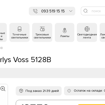
093 519 15 15
ьные
Точечные
Трековые
Светодиодная
Ла
 и
Лампы
светильники
светильники
лента
св
ры
8B
lys Voss 5128B
Остаток на складе: 
Под заказ 21-39 дней