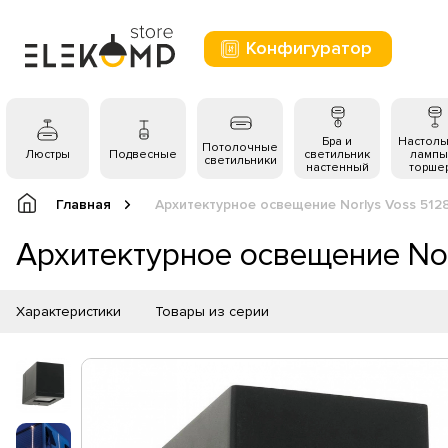
Конфигуратор
Бра и
Настол
Потолочные
Люстры
Подвесные
светильник
лампы
светильники
настенный
торше
Главная
Архитектурное освещение Norlys Voss 512
Архитектурное освещение Nor
Характеристики
Товары из серии