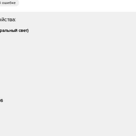
б ошибке
йства:
ральный свет)
16