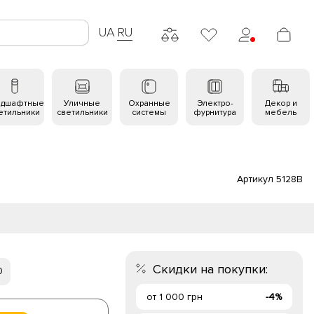
UA
RU
ндшафтные
Уличные
Охранные
Электро-
Декор и
етильники
светильники
системы
фурнитура
мебель
Артикул 5128B
Скидки на покупки:
0
от 1 000 грн
-4%