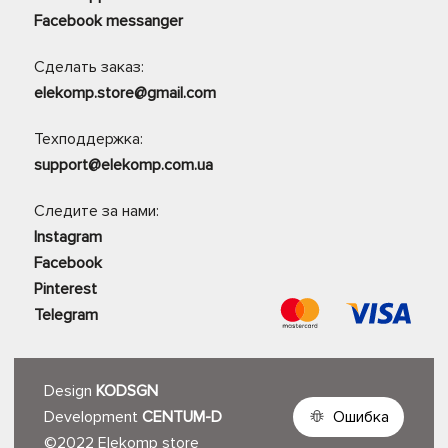
Facebook messanger
Сделать заказ:
elekomp.store@gmail.com
Техподдержка:
support@elekomp.com.ua
Следите за нами:
Instagram
Facebook
Pinterest
Telegram
Design
KODSGN
Development
CENTUM-D
Ошибка
©2022 Elekomp store