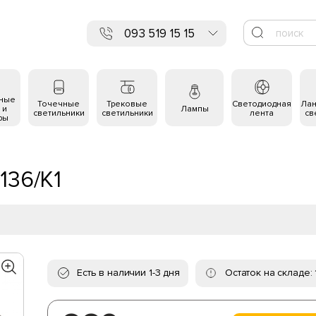
093 519 15 15
ьные
Точечные
Трековые
Светодиодная
Ла
 и
Лампы
светильники
светильники
лента
св
ры
136/K1
Есть в наличии 1-3 дня
Остаток на складе: 