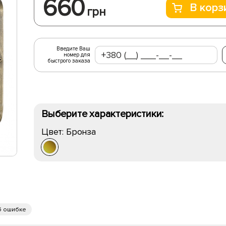
660
В корз
грн
Введите Ваш
номер для
быстрого заказа
Выберите характеристики:
Цвет:
Бронза
б ошибке