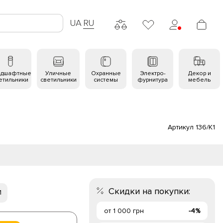
UA
RU
ндшафтные
Уличные
Охранные
Электро-
Декор и
етильники
светильники
системы
фурнитура
мебель
Артикул 136/K1
Скидки на покупки:
1
от 1 000 грн
-4%