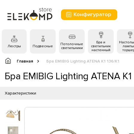
Конфигуратор
Бра и
Настол
Потолочные
Люстры
Подвесные
светильник
лампы
светильники
настенный
торше
Главная
Бра EMIBIG Lighting ATENA K1 136/K1
Бра EMIBIG Lighting ATENA K1 
Характеристики