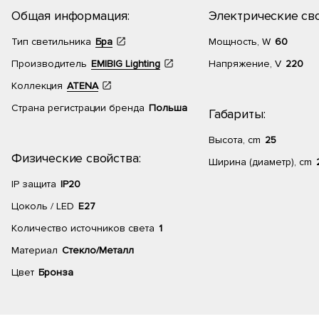
Общая информация:
Электрические сво
Тип светильника
Бра
Мощность, W
60
Производитель
EMIBIG Lighting
Напряжение, V
220
Коллекция
ATENA
Страна регистрации бренда
Польша
Габариты:
Высота, cm
25
Физические свойства:
Ширина (диаметр), cm
IP защита
IP20
Цоколь / LED
Е27
Количество источников света
1
Материал
Стекло/Металл
Цвет
Бронза