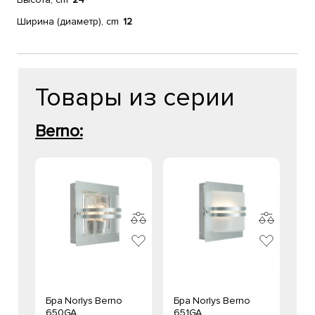
Ширина (диаметр), cm
12
Товары из серии
Berno:
Бра Norlys Berno
Бра Norlys Berno
650GA
651GA