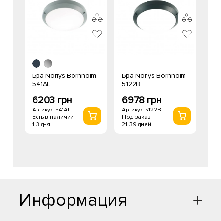
Бра Norlys Bornholm
Бра Norlys Bornholm
541AL
5122B
6203 грн
6978 грн
Артикул 541AL
Артикул 5122B
Есть в наличии
Под заказ
1-3 дня
21-39 дней
Информация