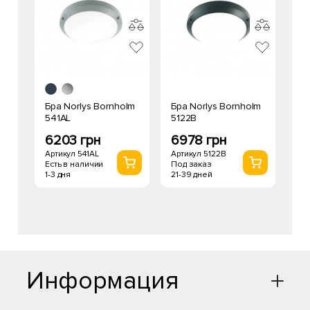
Бра Norlys Bornholm
Бра Norlys Bornholm
541AL
5122B
6203 грн
6978 грн
Артикул 541AL
Артикул 5122B
Есть в наличии
Под заказ
1-3 дня
21-39 дней
Информация