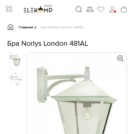
Главная
Бра Norlys London 481AL
Бра Norlys London 481AL