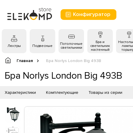
Конфигуратор
Бра и
Настол
Потолочные
Люстры
Подвесные
светильник
лампы
светильники
настенный
торше
Главная
Бра Norlys London Big 493B
Бра Norlys London Big 493B
Характеристики
Комплектующие
Товары из серии