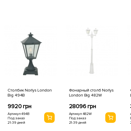
Столбик Norlys London
Фонарный столб Norlys
Big 494B
London Big 482W
9920 грн
28096 грн
Артикул 494B
Артикул 482W
Под заказ
Под заказ
21-39 дней
21-39 дней