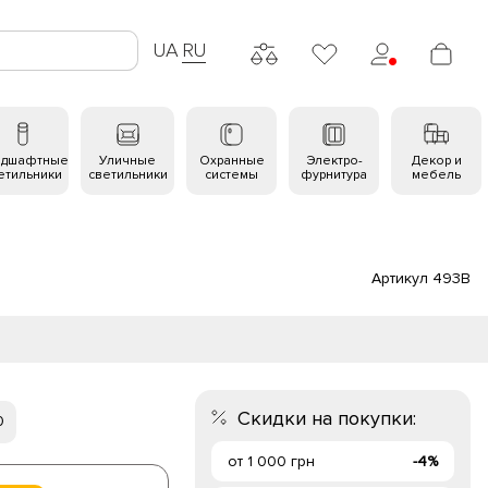
UA
RU
ндшафтные
Уличные
Охранные
Электро-
Декор и
етильники
светильники
системы
фурнитура
мебель
Артикул 493B
Скидки на покупки:
0
от 1 000 грн
-4%