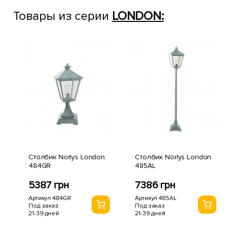
Товары из серии
LONDON:
Столбик Norlys London
Столбик Norlys London
484GR
485AL
5387 грн
7386 грн
Артикул 484GR
Артикул 485AL
Под заказ
Под заказ
21-39 дней
21-39 дней