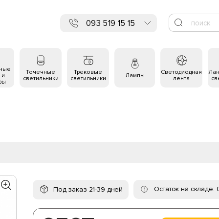
093 519 15 15
ьные
Точечные
Трековые
Светодиодная
Ла
 и
Лампы
светильники
светильники
лента
св
ры
Остаток на складе: 
Под заказ 21-39 дней