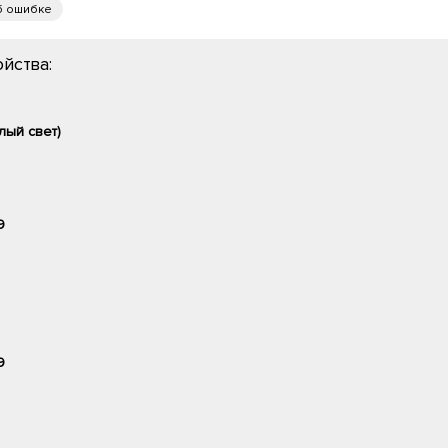
б ошибке
йства:
лый свет)
9
9