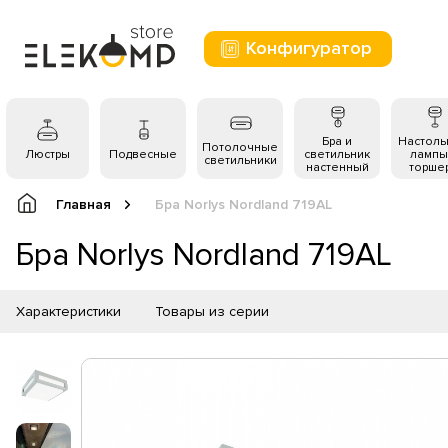
Конфигуратор
Бра и
Настол
Потолочные
Люстры
Подвесные
светильник
лампы
светильники
настенный
торше
Главная
Бра Norlys Nordland 719AL
Бра Norlys Nordland 719AL
Характеристики
Товары из серии