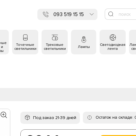
093 519 15 15
ьные
Точечные
Трековые
Светодиодная
Ла
 и
Лампы
светильники
светильники
лента
св
ры
Остаток на складе: 
Под заказ 21-39 дней