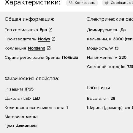
Характеристики:
Копировать
Сообщить о
Общая информация:
Электрические сво
Тип светильника
Бра
Диммируемость
Да
Производитель
Norlys
Кельвины, К
3000 (теп
Коллекция
Nordland
Мощность, W
13
Страна регистрации бренда
Польша
Напряжение, V
220
Световой поток, lm
73
Физические свойства:
Габариты:
IP защита
IP65
Цоколь / LED
LED
Высота, cm
28
Количество источников света
1
Ширина (диаметр), cm
Материал
метал
Цвет
Алюминий