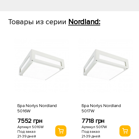
Товары из серии
Nordland:
Бра Norlys Nordland
Бра Norlys Nordland
5016W
5017W
7552 грн
7718 грн
Артикул 5016W
Артикул 5017W
Под заказ
Под заказ
21-39 дней
21-39 дней