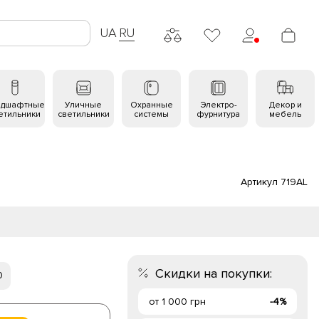
UA
RU
ндшафтные
Уличные
Охранные
Электро-
Декор и
етильники
светильники
системы
фурнитура
мебель
Артикул 719AL
Скидки на покупки:
0
от 1 000 грн
-4%