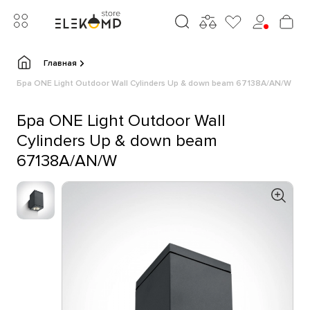
Главная
Бра ONE Light Outdoor Wall Cylinders Up & down beam 67138A/AN/W
Бра ONE Light Outdoor Wall
Cylinders Up & down beam
67138A/AN/W