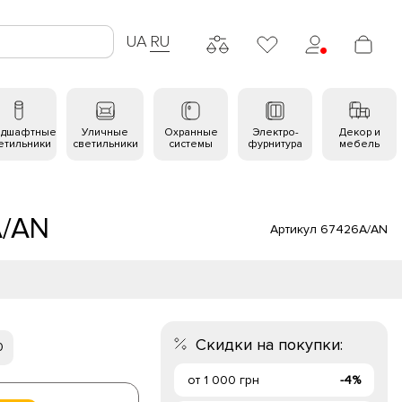
UA
RU
ндшафтные
Уличные
Охранные
Электро-
Декор и
етильники
светильники
системы
фурнитура
мебель
A/AN
Артикул 67426A/AN
Скидки на покупки:
0
от 1 000 грн
-4%