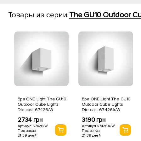
Товары из серии
The GU10 Outdoor Cub
Бра ONE Light The GU10
Бра ONE Light The GU10
Outdoor Cube Lights
Outdoor Cube Lights
Die cast 67426/W
Die cast 67426A/W
2734 грн
3190 грн
Артикул 67426/W
Артикул 67426A/W
Под заказ
Под заказ
21-39 дней
21-39 дней