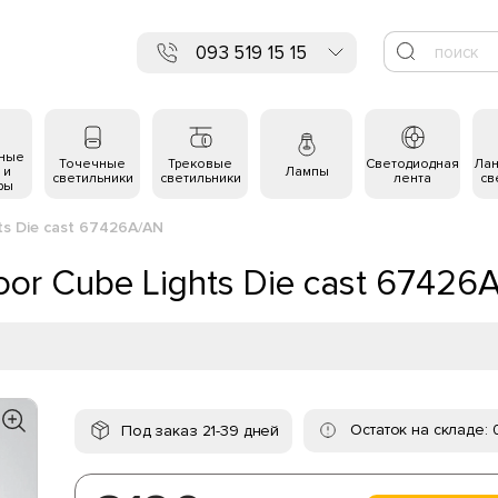
093 519 15 15
ьные
Точечные
Трековые
Светодиодная
Ла
 и
Лампы
светильники
светильники
лента
св
ры
ts Die cast 67426A/AN
or Cube Lights Die cast 67426
Остаток на складе: 
Под заказ 21-39 дней