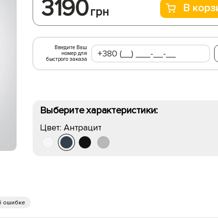
3190
В корз
грн
Введите Ваш
номер для
быстрого заказа
Выберите характеристики:
Цвет:
Антрацит
б ошибке