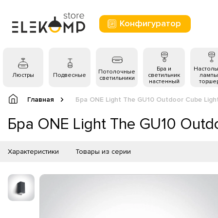
Конфигуратор
Бра и
Настол
Потолочные
Люстры
Подвесные
светильник
лампы
светильники
настенный
торше
Главная
Бра ONE Light The GU10 Outdoor Cube Ligh
Бра ONE Light The GU10 Outdo
Характеристики
Товары из серии