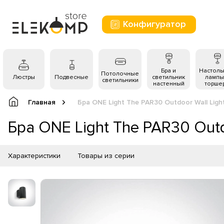
Конфигуратор
Бра и
Настол
Потолочные
Люстры
Подвесные
светильник
лампы
светильники
настенный
торше
Главная
Бра ONE Light The PAR30 Outdoor Wall Ligh
Бра ONE Light The PAR30 Outd
Характеристики
Товары из серии