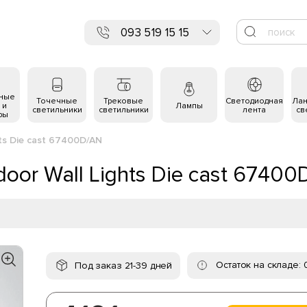
093 519 15 15
ьные
Точечные
Трековые
Светодиодная
Ла
 и
Лампы
светильники
светильники
лента
св
ры
ts Die cast 67400D/AN
oor Wall Lights Die cast 67400
Остаток на складе: 
Под заказ 21-39 дней