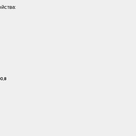
йства:
10,8