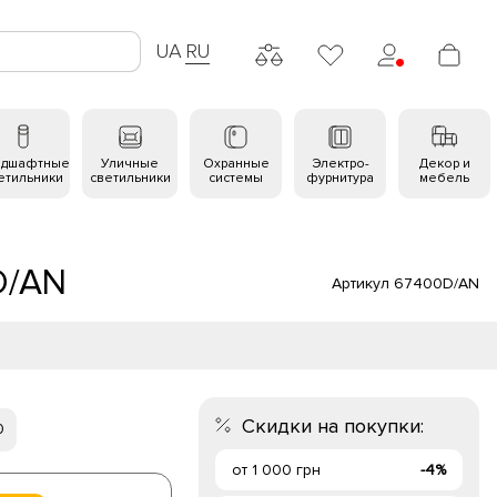
UA
RU
ндшафтные
Уличные
Охранные
Электро-
Декор и
етильники
светильники
системы
фурнитура
мебель
D/AN
Артикул 67400D/AN
Скидки на покупки:
0
от 1 000 грн
-4%