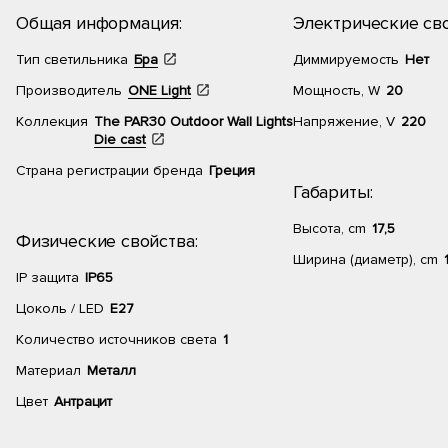
Общая информация:
Электрические сво
Тип светильника
Бра
Диммируемость
Нет
Производитель
ONE Light
Мощность, W
20
Коллекция
The PAR30 Outdoor Wall Lights
Напряжение, V
220
Die cast
Страна регистрации бренда
Греция
Габариты:
Высота, cm
17,5
Физические свойства:
Ширина (диаметр), cm
IP защита
IP65
Цоколь / LED
E27
Количество источников света
1
Материал
Металл
Цвет
Антрацит