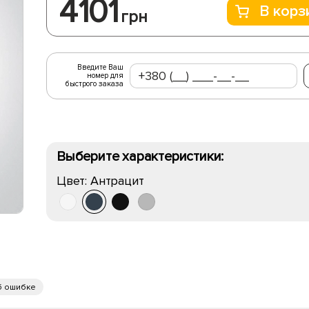
4101
В корз
грн
Введите Ваш
номер для
быстрого заказа
Выберите характеристики:
Цвет:
Антрацит
б ошибке