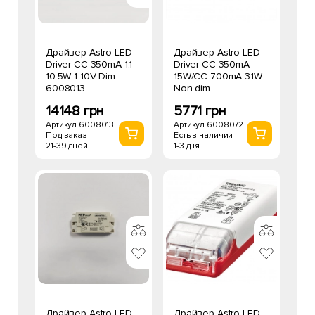
Драйвер Astro LED
Драйвер Astro LED
Driver CC 350mA 1.1-
Driver CC 350mA
10.5W 1-10V Dim
15W/CC 700mA 31W
6008013
Non-dim ..
14148 грн
5771 грн
Артикул 6008013
Артикул 6008072
Под заказ
Есть в наличии
21-39 дней
1-3 дня
Драйвер Astro LED
Драйвер Astro LED