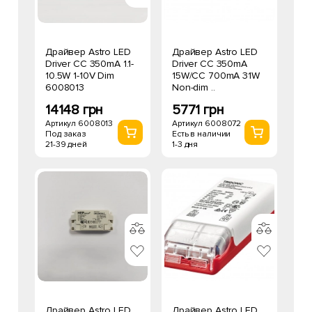
Драйвер Astro LED
Драйвер Astro LED
Driver CC 350mA 1.1-
Driver CC 350mA
10.5W 1-10V Dim
15W/CC 700mA 31W
6008013
Non-dim ..
14148 грн
5771 грн
Артикул 6008013
Артикул 6008072
Под заказ
Есть в наличии
21-39 дней
1-3 дня
Драйвер Astro LED
Драйвер Astro LED