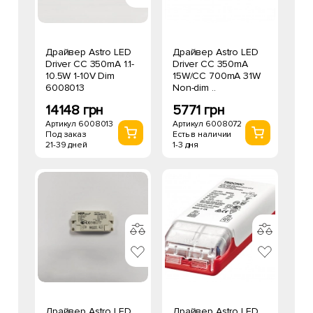
Драйвер Astro LED
Драйвер Astro LED
Driver CC 350mA 1.1-
Driver CC 350mA
10.5W 1-10V Dim
15W/CC 700mA 31W
6008013
Non-dim ..
14148 грн
5771 грн
Артикул 6008013
Артикул 6008072
Под заказ
Есть в наличии
21-39 дней
1-3 дня
Драйвер Astro LED
Драйвер Astro LED