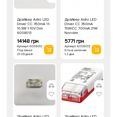
Драйвер Astro LED
Драйвер Astro LED
Driver CC 350mA 1.1-
Driver CC 350mA
10.5W 1-10V Dim
15W/CC 700mA 31W
6008013
Non-dim ..
14148 грн
5771 грн
Артикул 6008013
Артикул 6008072
Под заказ
Есть в наличии
21-39 дней
1-3 дня
Драйвер Astro LED
Драйвер Astro LED