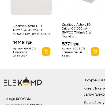
Драйвер Astro LED
Драйвер Astro LED
Driver CC 350mA
Driver CC 350mA 1.1-
15W/CC 700mA 31W
10.5W 1-10V Dim 6008013
Non-dim ..
14148 грн
5771 грн
Артикул 6008013
Артикул 6008072
Под заказ
Есть в наличии
21-39 дней
1-3 дня
Шоурумы и т
Киев, Лукьян
салон "Eleko
Design
KODSGN
Дрогобыч, ул