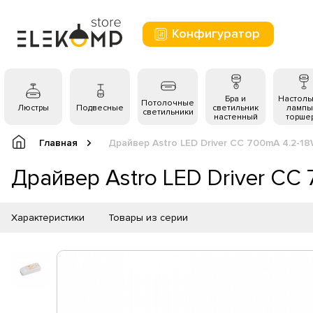
Конфигуратор
Бра и
Настол
Потолочные
Люстры
Подвесные
светильник
лампы
светильники
настенный
торше
Главная
Драйвер Astro LED Driver CC 700mA 4.2-1
Драйвер Astro LED Driver CC
Характеристики
Товары из серии