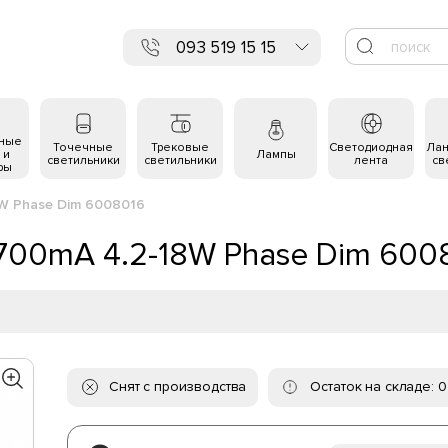
093 519 15 15
ьные
Точечные
Трековые
Светодиодная
Ла
 и
Лампы
светильники
светильники
лента
св
ры
8W Phase Dim 6008016
 700mA 4.2-18W Phase Dim 600
Снят с производства
Остаток на складе: 0