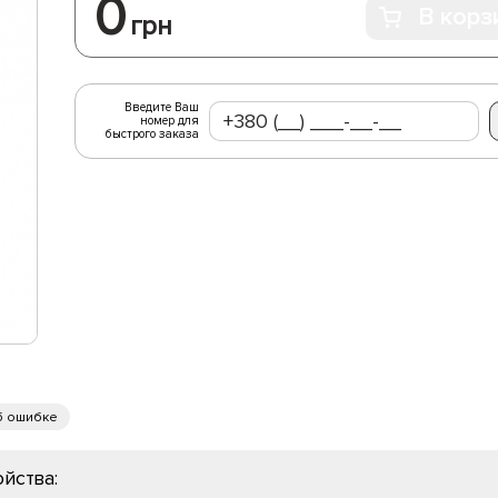
0
В корз
грн
Введите Ваш
номер для
быстрого заказа
б ошибке
йства: