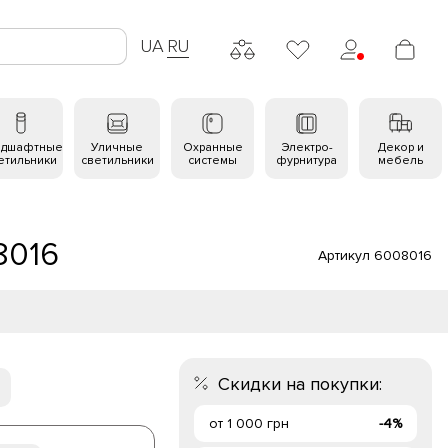
UA
RU
ндшафтные
Уличные
Охранные
Электро-
Декор и
етильники
светильники
системы
фурнитура
мебель
8016
Артикул 6008016
Скидки на покупки:
от 1 000 грн
-4%