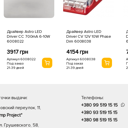
Драйвер Astro LED
Драйвер Astro LED
Д
Driver CC 700mA 6-10W
Driver CV 12V 10W Phase
D
6008022
Dim 6008038
3917 грн
4154 грн
Артикул 6008022
Артикул 6008038
А
Под заказ
Под заказ
П
21-39 дней
21-39 дней
2
очки выдачи:
Телефоны:
+380 99 519 15 15
овский переулок, 11,
+380 93 519 15 15
mp Project"
+380 98 519 15 15
. Грушевского, 58,