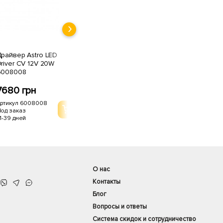
райвер Astro LED
Драйвер Astro LED
Драйв
river CV 12V 20W
Driver CV 12V 60W
Drive
6008008
6008006
3.15W
7680 грн
8461 грн
1687
ртикул 6008008
Артикул 6008006
Артик
од заказ
Под заказ
Под з
1-39 дней
21-39 дней
21-39 
О нас
Контакты
Блог
Вопросы и ответы
Система скидок и сотрудничество