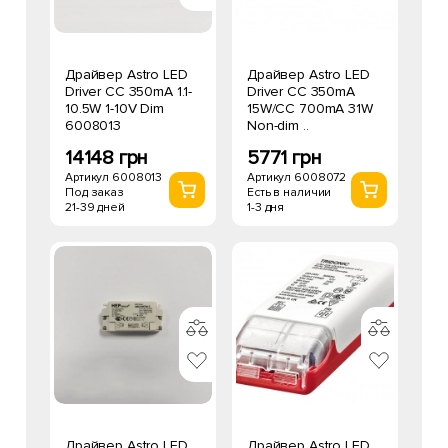
Драйвер Astro LED
Драйвер Astro LED
Driver CC 350mA 1.1-
Driver CC 350mA
10.5W 1-10V Dim
15W/CC 700mA 31W
6008013
Non-dim ..
14148 грн
5771 грн
Артикул 6008013
Артикул 6008072
Под заказ
Есть в наличии
21-39 дней
1-3 дня
Драйвер Astro LED
Драйвер Astro LED