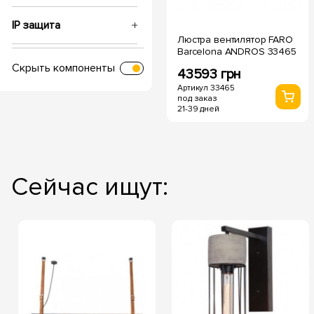
IP защита
Люстра вентилятор FARO
Barcelona ANDROS 33465
Напряжение, V
Скрыть компоненты
43593 грн
Артикул 33465
Температура свечения
под заказ
21-39 дней
Сейчас ищут: