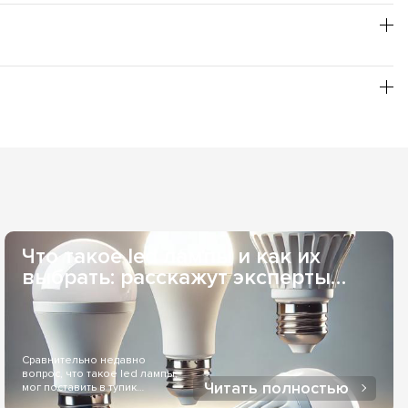
т повышенной пожаробезопасности; заявленное время
и, и не нуждаются в специальной утилизации, что
бой необходимый Вам оттенок свечения, из товарной
рьером или в отделение одной из служб доставки. Если
 заказывать для Вас индивидуально, то сроки поставки
удобна при оптовых заказах. Наличный расчет - возможен,
ез службы доставки. Оплата онлайн через LiqPay - при
Что такое led лампы и как их
выбрать: расскажут эксперты
Elekomp..
Сравнительно недавно
вопрос, что такое led лампы,
Читать полностью
мог поставить в тупик
большинство людей...