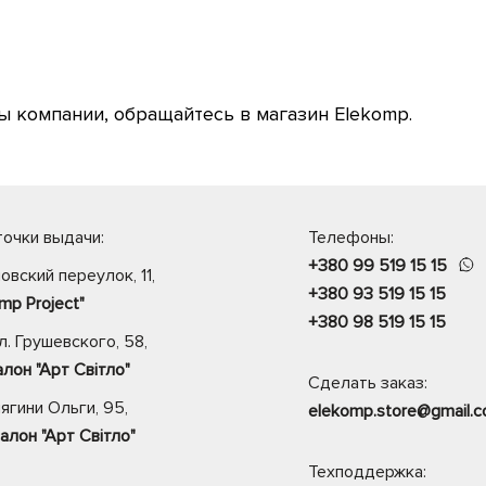
ры компании, обращайтесь в магазин Elekomp.
очки выдачи:
Телефоны:
+380 99 519 15 15
овский переулок, 11,
+380 93 519 15 15
mp Project"
+380 98 519 15 15
. Грушевского, 58,
лон "Арт Світло"
Сделать заказ:
нягини Ольги, 95,
elekomp.store@gmail.
алон "Арт Світло"
Техподдержка: