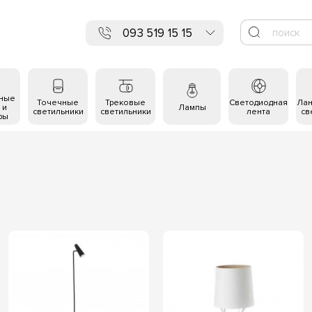
093 519 15 15
ьные
Точечные
Трековые
Светодиодная
Ла
 и
Лампы
светильники
светильники
лента
св
ры