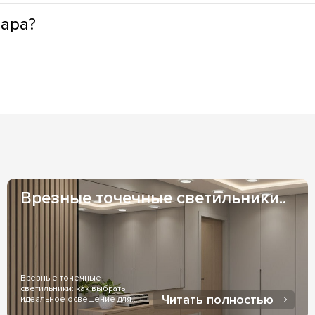
муществами: минимальное тепловыделение, что способствуе
вара?
LED светильники лишены опасных веществ, в своей конструкци
натах; светильники с LED позволяют выбрать практически лю
из наших складов), возможно заказать адресную доставку ку
ру свечения самостоятельно.
 1-3 дня и зависят от Вашего местоположения. Если же товар
казать менеджер, при заказе товара.
и индивидуальных договоренностях оплаты. Оплата на ФОП - 
оженный платеж - чаще всего используется, при доставке чер
Врезные точечные светильники..
Врезные точечные
светильники: как выбрать
Читать полностью
идеальное освещение для
дома..