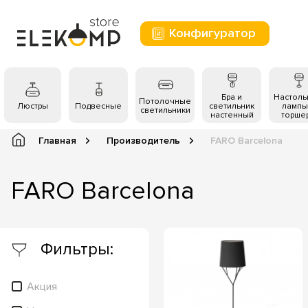
Конфигуратор
Бра и
Настол
Потолочные
Люстры
Подвесные
светильник
лампы
светильники
настенный
торше
Главная
Производитель
FARO Barcelona
FARO Barcelona
Фильтры:
Акция