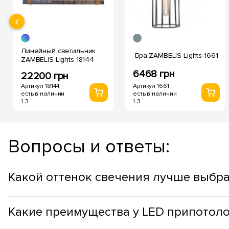
‹
Линейный светильник
Бра ZAMBELIS Lights 1661
ZAMBELIS Lights 18144
6468 грн
22200 грн
Артикул 18144
Артикул 1661
есть в наличии
есть в наличии
1-3
1-3
Вопросы и ответы:
Какой оттенок свечения лучше выбра
Оттенок припотолочных светильников стоит выбирать учит
Какие преимущества у LED припотол
продуктивности, в рабочих зонах, лучше использовать холо