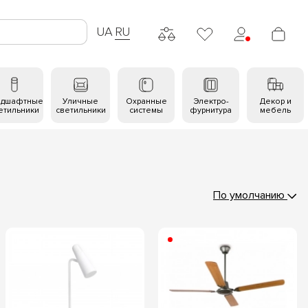
UA
RU
ндшафтные
Уличные
Охранные
Электро-
Декор и
етильники
светильники
системы
фурнитура
мебель
По умолчанию