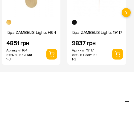
›
Бра ZAMBELIS Lights H64
Бра ZAMBELIS Lights 19117
4851 грн
9837 грн
Артикул H64
Артикул 19117
есть в наличии
есть в наличии
1-3
1-3
он лучше использовать теплый оттенок, для
товления пищи - нейтральный.