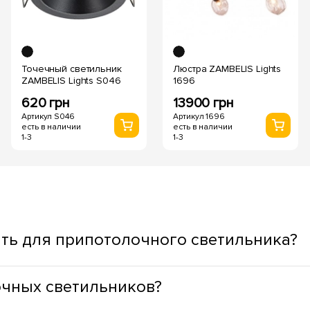
Точечный светильник
Люстра ZAMBELIS Lights
ZAMBELIS Lights S046
1696
620 грн
13900 грн
Артикул S046
Артикул 1696
есть в наличии
есть в наличии
1-3
1-3
ть для припотолочного светильника?
ывая функциональное назначение пространства. Для жилых з
очных светильников?
дный оттенок света, а для ступенек, окон, зеркал, зон приго