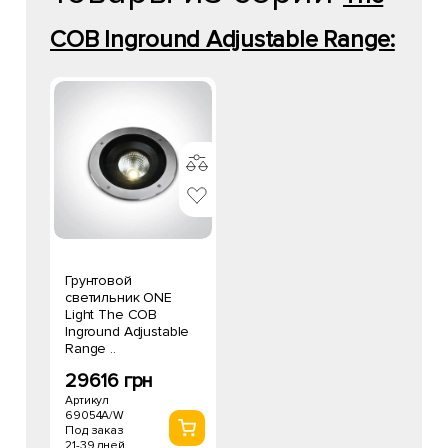
COB Inground Adjustable Range:
Грунтовой
светильник ONE
Light The COB
Inground Adjustable
Range ..
29616 грн
Артикул
69054A/W
Под заказ
21-39 дней