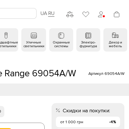
UA
RU
ндшафтные
Уличные
Охранные
Электро-
Декор и
етильники
светильники
системы
фурнитура
мебель
le Range 69054A/W
Артикул 69054A/W
Скидки на покупки:
0
от 1 000 грн
-4%