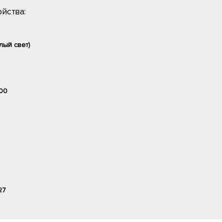
йства:
лый свет)
00
27