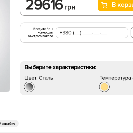
29616
В корз
грн
Введите Ваш
номер для
быстрого заказа
Выберите характеристики:
Цвет:
Сталь
Температура 
б ошибке