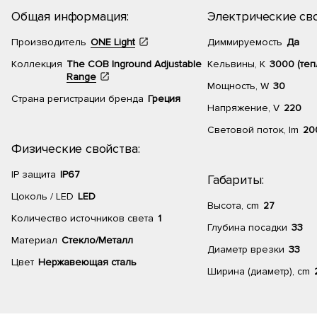
Общая информация:
Электрические сво
Производитель
ONE Light
Диммируемость
Да
Коллекция
The COB Inground Adjustable
Кельвины, К
3000 (теп
Range
Мощность, W
30
Страна регистрации бренда
Греция
Напряжение, V
220
Световой поток, lm
20
Физические свойства:
IP защита
IP67
Габариты:
Цоколь / LED
LED
Высота, cm
27
Количество источников света
1
Глубина посадки
33
Материал
Стекло/Металл
Диаметр врезки
33
Цвет
Нержавеющая сталь
Ширина (диаметр), cm