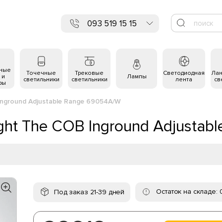
093 519 15 15
ьные
Точечные
Трековые
Светодиодная
Ла
 и
Лампы
светильники
светильники
лента
св
ры
Inground Adjustable Range 69054A/W
ght The COB Inground Adjustab
Остаток на складе: 
Под заказ 21-39 дней