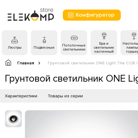
Конфигуратор
Бра и
Настол
Потолочные
Люстры
Подвесные
светильник
лампы
светильники
настенный
торше
Главная
Грунтовой светильник ONE Light The COB 
Грунтовой светильник ONE Li
Характеристики
Товары из серии