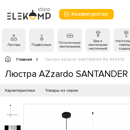
Конфигуратор
Бра и
Настол
Потолочные
Люстры
Подвесные
светильник
лампы
светильники
настенный
торше
Главная
Люстра AZzardo SANTANDER BK AZ4418
Люстра AZzardo SANTANDER 
Характеристики
Товары из серии