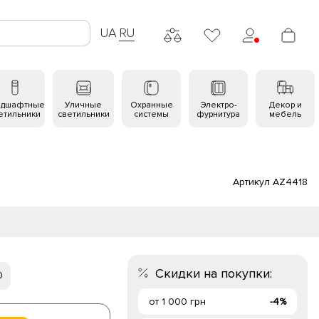
UA
RU
ндшафтные
Уличные
Охранные
Электро-
Декор и
етильники
светильники
системы
фурнитура
мебель
Артикул AZ4418
Скидки на покупки:
0
от 1 000 грн
-4%