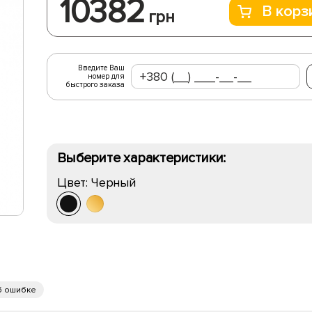
10382
В корз
грн
Введите Ваш
номер для
быстрого заказа
Выберите характеристики:
Цвет:
Черный
б ошибке