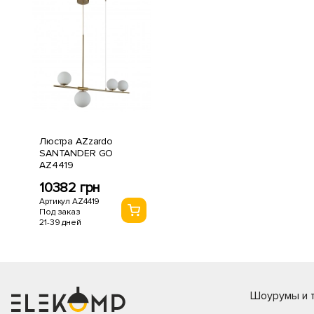
Люстра AZzardo
SANTANDER GO
AZ4419
10382 грн
Артикул AZ4419
Под заказ
21-39 дней
Шоурумы и т