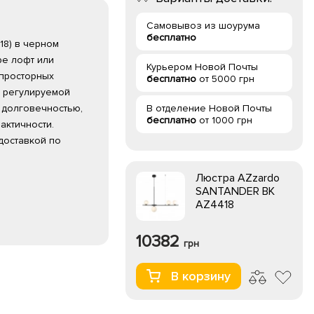
Самовывоз из шоурума
бесплатно
18) в черном
ре лофт или
Курьером Новой Почты
просторных
бесплатно
от 5000 грн
с регулируемой
 долговечностью,
В отделение Новой Почты
бесплатно
от 1000 грн
актичности.
доставкой по
Люстра AZzardo
SANTANDER BK
AZ4418
10382
грн
В корзину