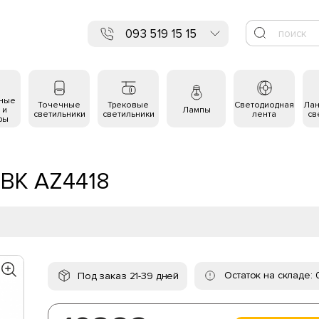
093 519 15 15
ьные
Точечные
Трековые
Светодиодная
Ла
 и
Лампы
светильники
светильники
лента
св
ры
BK AZ4418
Остаток на складе: 
Под заказ 21-39 дней